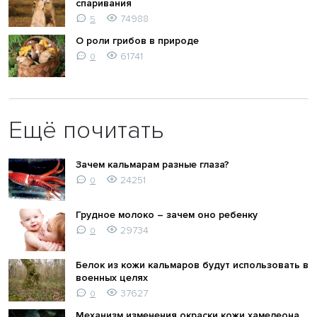
спаривания
74988
5
О роли грибов в природе
61741
0
Ещё почитать
Зачем кальмарам разные глаза?
24251
0
Грудное молоко – зачем оно ребенку
29734
0
Белок из кожи кальмаров будут использовать в
военных целях
37627
0
Механизм изменения окраски кожи хамелеона