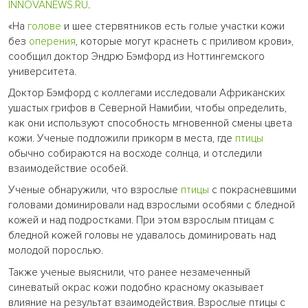
INNOVANEWS.RU
.
«На
голове
и шее стервятников есть голые участки кожи
без
оперения
, которые могут краснеть с приливом крови»,
сообщил доктор Эндрю Бэмфорд из Ноттингемского
университета.
Доктор Бэмфорд с коллегами исследовали Африканских
ушастых грифов в Северной Намибии, чтобы определить,
как они используют способность мгновенной смены цвета
кожи. Ученые подложили прикорм в места, где
птицы
обычно собираются на восходе солнца, и отследили
взаимодействие особей.
Ученые обнаружили, что взрослые
птицы
с покрасневшими
головами доминировали над взрослыми особями с бледной
кожей и над подростками. При этом взрослым птицам с
бледной кожей головы не удавалось доминировать над
молодой порослью.
Также ученые выяснили, что ранее незамеченный
синеватый окрас кожи подобно красному оказывает
влияние на результат взаимодействия. Взрослые птицы с