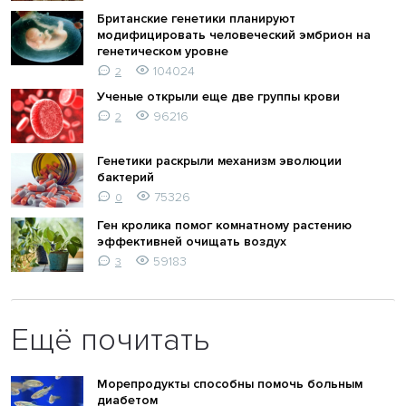
Британские генетики планируют
модифицировать человеческий эмбрион на
генетическом уровне
104024
2
Ученые открыли еще две группы крови
96216
2
Генетики раскрыли механизм эволюции
бактерий
75326
0
Ген кролика помог комнатному растению
эффективней очищать воздух
59183
3
Ещё почитать
Морепродукты способны помочь больным
диабетом