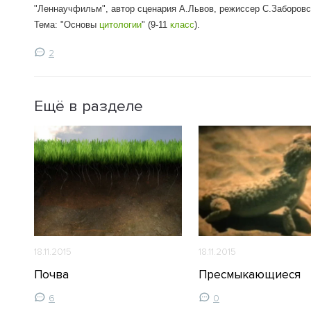
"Леннаучфильм", автор сценария А.Львов, режиссер С.Заборовски
Тема: "Основы
цитологии
" (9-11
класс
).
2
Ещё в разделе
18.11.2015
18.11.2015
Почва
Пресмыкающиеся
ых?
6
0