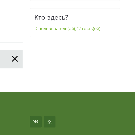
Кто здесь?
0 пользователь(ей), 12 гость(ей)
:
о