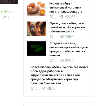
Куриные яйца –
уникальный источник
х
обмена
питательных веществ
ние -
42068
0
Орангутанги обладают
самой низкой скоростью
обмена веществ
29561
0
Создана система,
позволяющая наблюдать
процесс работы генов в
клетке
19167
0
Пластический обмен. Биосинтез белка.
Роль ядра, рибосом и
эндоплазматической сети в этом
процессе. Матричный характер
реакций биосинтеза.
141175
0