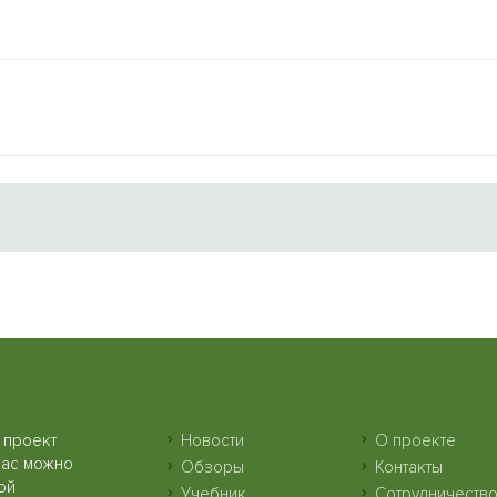
 проект
Новости
О проекте
нас можно
Обзоры
Контакты
ой
Учебник
Сотрудничеств