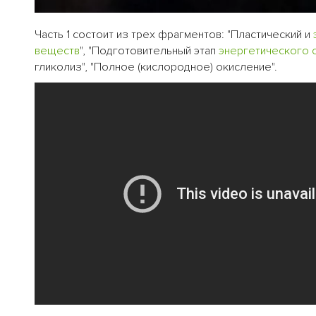
Часть 1 состоит из трех фрагментов: "Пластический и
веществ
", "Подготовительный этап
энергетического 
гликолиз", "Полное (кислородное) окисление".