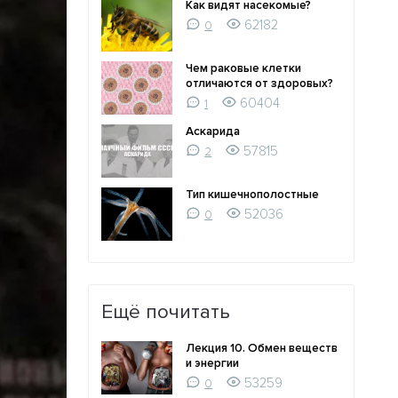
Как видят насекомые?
62182
0
Чем раковые клетки
отличаются от здоровых?
60404
1
Аскарида
57815
2
Тип кишечнополостные
52036
0
Ещё почитать
Лекция 10. Обмен веществ
и энергии
53259
0