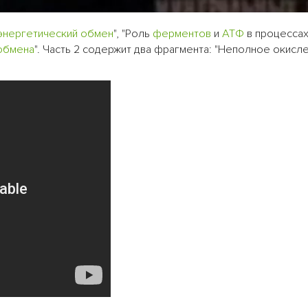
энергетический обмен
", "Роль
ферментов
и
АТФ
в процесса
обмена
". Часть 2 содержит два фрагмента: "Неполное окисле