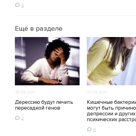
0
Ещё в разделе
25.05.2011
23.05.2011
Дерессию будут лечить
Кишечные бактери
пересадкой генов
могут быть причин
депрессии и других
2
психических расстр
0