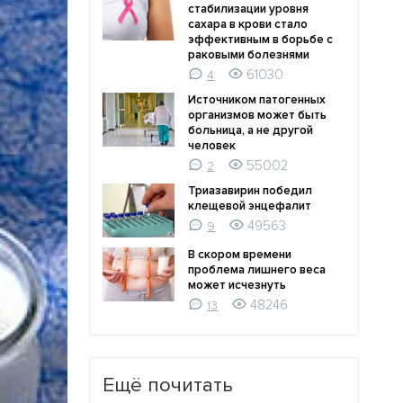
стабилизации уровня
сахара в крови стало
эффективным в борьбе с
раковыми болезнями
61030
4
Источником патогенных
организмов может быть
больница, а не другой
человек
55002
2
Триазавирин победил
клещевой энцефалит
49563
9
В скором времени
проблема лишнего веса
может исчезнуть
48246
13
Ещё почитать