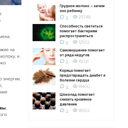
Грудное молоко – зачем
оно ребенку
т
29748
0
е
Способность светиться
помогает бактериям
мена,
распространяться
12502
0
ожие на
Самовнушение помогает
от ряда недугов
молоку, и
16021
0
око
Корица помогает
предотвращать диабет и
о энергии,
болезни сердца
о,
14400
0
ение
Шоколад помогает
снизить кровяное
давление
овы
,
18302
0
ого