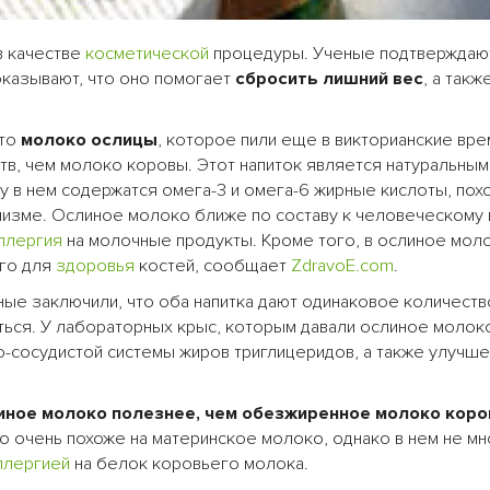
 качестве
косметической
процедуры. Ученые подтверждаю
доказывают, что оно помогает
сбросить лишний вес
, а такж
что
молоко ослицы
, которое пили еще в викторианские вре
в, чем молоко коровы. Этот напиток является натуральным
 в нем содержатся омега-3 и омега-6 жирные кислоты, пох
низме. Ослиное молоко ближе по составу к человеческому 
ллергия
на молочные продукты. Кроме того, в ослиное мол
ого для
здоровья
костей, сообщает
ZdravoE.com
.
еные заключили, что оба напитка дают одинаковое количеств
ься. У лабораторных крыс, которым давали ослиное молок
-сосудистой системы жиров триглицеридов, а также улучш
иное молоко полезнее, чем обезжиренное молоко кор
о очень похоже на материнское молоко, однако в нем не мн
ллергией
на белок коровьего молока.