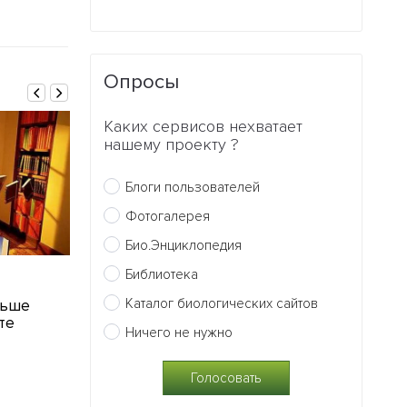
Опросы
Каких сервисов нехватает
нашему проекту ?
Блоги пользователей
Фотогалерея
Био.Энциклопедия
Библиотека
13.05.2011
09.05.2011
Каталог биологических сайтов
льше
В США вирус герпеса
Найден спос
те
будут использовать для
меланомы
Ничего не нужно
выявления
0
злокачественных
опухолей
2