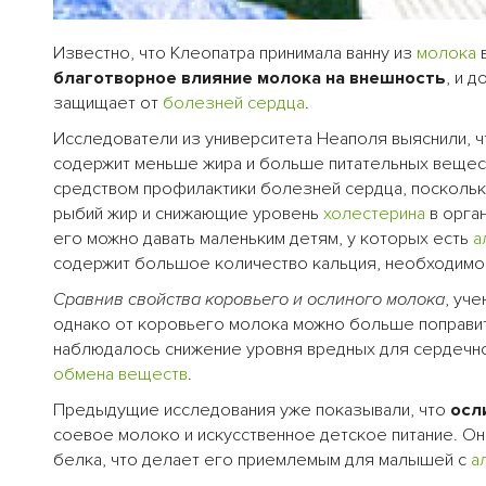
Известно, что Клеопатра принимала ванну из
молока
в
благотворное влияние молока на внешность
, и 
защищает от
болезней
сердца
.
Исследователи из университета Неаполя выяснили, 
содержит меньше жира и больше питательных вещест
средством профилактики болезней сердца, поскольку
рыбий жир и снижающие уровень
холестерина
в орга
его можно давать маленьким детям, у которых есть
а
содержит большое количество кальция, необходим
Сравнив свойства коровьего и ослиного молока
, уч
однако от коровьего молока можно больше поправит
наблюдалось снижение уровня вредных для сердечно
обмена веществ
.
Предыдущие исследования уже показывали, что
осл
соевое молоко и искусственное детское питание. Он
белка, что делает его приемлемым для малышей с
а