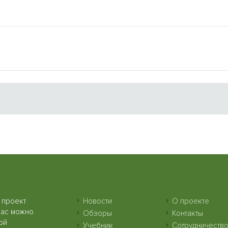
 проект
Новости
О проекте
нас можно
Обзоры
Контакты
ой
Учебник
Сотрудничеств