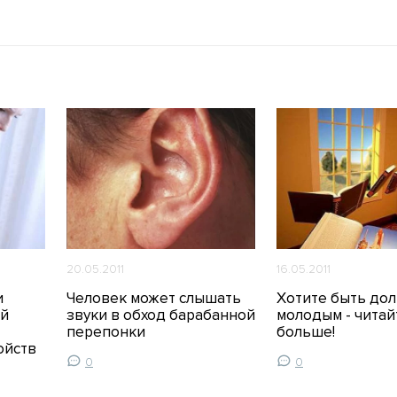
20.05.2011
16.05.2011
и
Человек может слышать
Хотите быть до
ой
звуки в обход барабанной
молодым - читай
перепонки
больше!
ойств
0
0