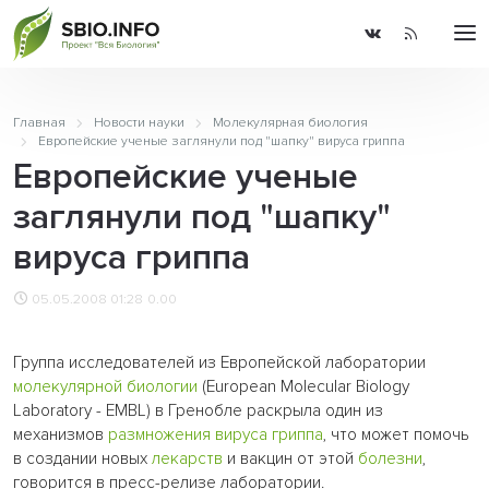
Главная
Новости науки
Молекулярная биология
Европейские ученые заглянули под "шапку" вируса гриппа
Европейские ученые
заглянули под "шапку"
вируса гриппа
05.05.2008 01:28
0.00
Группа исследователей из Европейской лаборатории
молекулярной биологии
(European Molecular Biology
Laboratory - EMBL) в Гренобле раскрыла один из
механизмов
размножения
вируса
гриппа
, что может помочь
в создании новых
лекарств
и вакцин от этой
болезни
,
говорится в пресс-релизе лаборатории.