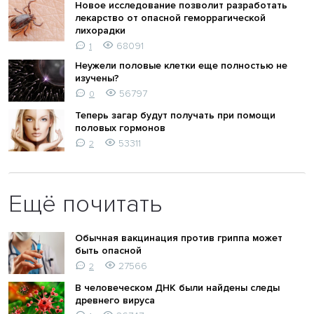
Новое исследование позволит разработать
лекарство от опасной геморрагической
лихорадки
68091
1
Неужели половые клетки еще полностью не
изучены?
56797
0
Теперь загар будут получать при помощи
половых гормонов
53311
2
Ещё почитать
Обычная вакцинация против гриппа может
быть опасной
27566
2
В человеческом ДНК были найдены следы
древнего вируса