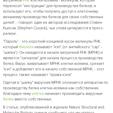
матричной
РНК
клетки-хозяина - молекулы, которая
переносит "инструкции" для производства белков, и
используют его, чтобы получить доступ к клеточному
механизму производства белков для своих собственных
целей", - говорит один из авторов исследования Стивен
Кьюсак (Stephen Cusack), чьи слова цитируются в пресс-
релизе.
"Пароль" - это короткий концевой кусок молекулы РНК,
который
биологи
называют "кэп" (от английского "cap" -
"шапка"). Он находится в начале матричной РНК (МРНК) и
является "сигналом" для начала процесса производства
белка. Вирус захватывает МРНК клетки-хозяина, срезает
"кэп" и добавляет его в начало собственной МРНК, - этот
процесс также называют "кража кэпа".
Одетая в "шапку" вирусная МРНК опознается аппаратом по
производству белка клетки-хозяина как собственная,
благодаря чему
клетка
начинает производить вирусные
белки
вместо собственных.
В статье, опубликованной в журнале Nature Structural and
Molecular Biology, ученые сообщают, что им удалось