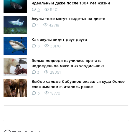
идеальным даже после 130+ лет жизни
5401
0
Акулы тоже могут «сидеть» на диете
42718
1
Как акулы видят друг друга
33170
0
Белые медведи научились прятать
недоеденное мясо в «холодильник»
28391
2
Выбор самцов бабуинов оказался куда более
сложным чем считалось ранее
18779
0