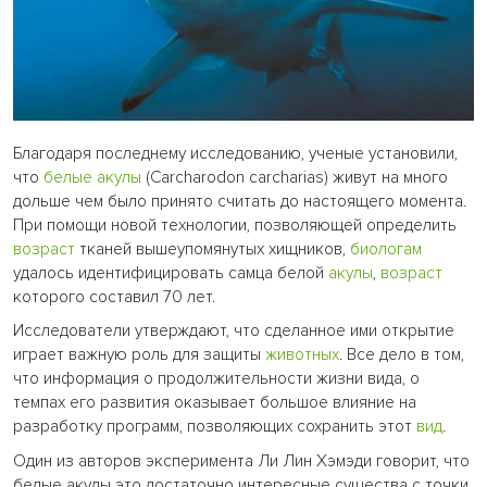
Благодаря последнему исследованию, ученые установили,
что
белые акулы
(Carcharodon carcharias) живут на много
дольше чем было принято считать до настоящего момента.
При помощи новой технологии, позволяющей определить
возраст
тканей вышеупомянутых хищников,
биологам
удалось идентифицировать самца белой
акулы
,
возраст
которого составил 70 лет.
Исследователи утверждают, что сделанное ими открытие
играет важную роль для защиты
животных
. Все дело в том,
что информация о продолжительности жизни вида, о
темпах его развития оказывает большое влияние на
разработку программ, позволяющих сохранить этот
вид
.
Один из авторов эксперимента Ли Лин Хэмэди говорит, что
белые акулы это достаточно интересные существа с точки