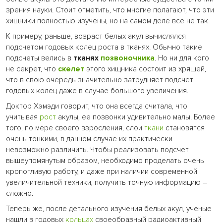
зрения науки. Стоит отметить, что многие полагают, что эти
хищники полностью изучены, но на самом деле все не так.
К примеру, раньше, возраст белых акул вычислялся
подсчетом годовых колец роста в тканях. Обычно такие
подсчеты велись в
тканях
позвоночника
. Но ни для кого
не секрет, что
скелет
этого хищника состоит из хрящей,
что в свою очередь значительно затрудняет подсчет
годовых колец даже в случае большого увеличения.
Доктор Хэмэди говорит, что она всегда считала, что
учитывая
рост
акулы, ее позвонки удивительно малы. Более
того, по мере своего взросления, слои
ткани
становятся
очень тонкими, в данном случае их практически
невозможно различить. Чтобы реализовать подсчет
вышеупомянутым образом, необходимо проделать очень
кропотливую работу, и даже при наличии современной
увеличительной техники, получить точную информацию –
сложно.
Теперь же, после детального изучения белых акул, ученые
нашли в годовых
кольцах
своеобразный радиоактивный