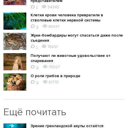
представителем
94345
1
Клетки крови человека превратили в
стволовые клетки нервной системы
85437
3
Жуки-бомбардиры могут спасаться даже после
съедения
78891
1
Получают ли животные удовольствие от
спаривания
75027
5
О роли грибов в природе
61770
0
Ещё почитать
Зрение гренландской акулы остаётся