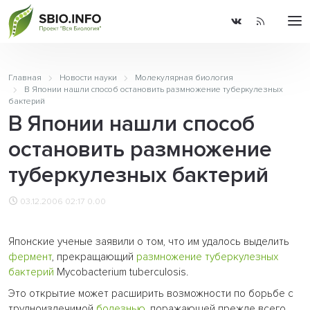
Главная
Новости науки
Молекулярная биология
В Японии нашли способ остановить размножение туберкулезных
бактерий
В Японии нашли способ
остановить размножение
туберкулезных бактерий
03.12.2006 02:17
0.00
Японские ученые заявили о том, что им удалось выделить
фермент
, прекращающий
размножение
туберкулезных
бактерий
Mycobacterium tuberculosis.
Это открытие может расширить возможности по борьбе с
трудноизлечимой
болезнью
, поражающей прежде всего