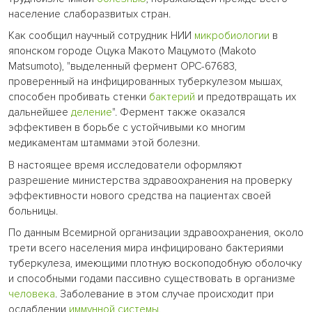
население слаборазвитых стран.
Как сообщил научный сотрудник НИИ
микробиологии
в
японском городе Оцука Макото Мацумото (Makoto
Matsumoto), "выделенный фермент ОРС-67683,
проверенный на инфицированных туберкулезом мышах,
способен пробивать стенки
бактерий
и предотвращать их
дальнейшее
деление
". Фермент также оказался
эффективен в борьбе с устойчивыми ко многим
медикаментам штаммами этой болезни.
В настоящее время исследователи оформляют
разрешение министерства здравоохранения на проверку
эффективности нового средства на пациентах своей
больницы.
По данным Всемирной организации здравоохранения, около
трети всего населения мира инфицировано бактериями
туберкулеза, имеющими плотную воскоподобную оболочку
и способными годами пассивно существовать в организме
человека
. Заболевание в этом случае происходит при
ослаблении
иммунной системы
.