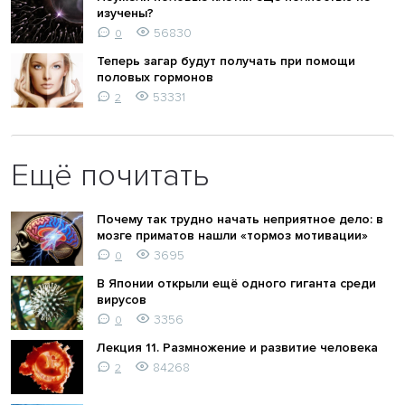
изучены?
56830
0
Теперь загар будут получать при помощи
половых гормонов
53331
2
Ещё почитать
Почему так трудно начать неприятное дело: в
мозге приматов нашли «тормоз мотивации»
3695
0
В Японии открыли ещё одного гиганта среди
вирусов
3356
0
Лекция 11. Размножение и развитие человека
84268
2