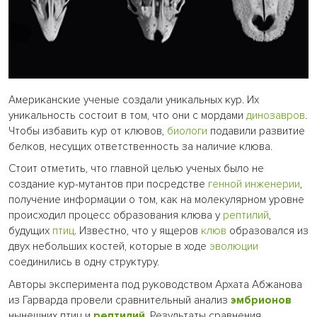
Американские ученые создали уникальных кур. Их
уникальность состоит в том, что они с мордами
динозавров
.
Чтобы избавить кур от клювов,
биологи
подавили развитие
белков, несущих ответственность за наличие клюва.
Стоит отметить, что главной целью ученых было не
создание кур-мутантов при посредстве
генной инженерии
,
получение информации о том, как на молекулярном уровне
происходил процесс образования клюва у
рептилий
,
будущих
птиц
. Известно, что у ящеров
клюв
образовался из
двух небольших костей, которые в ходе
эволюции
соединились в одну структуру.
Авторы эксперимента под руководством Архата Абжанова
из Гарварда провели сравнительный анализ
эмбрионов
нынешних птиц и
рептилий
. Результаты сравнения