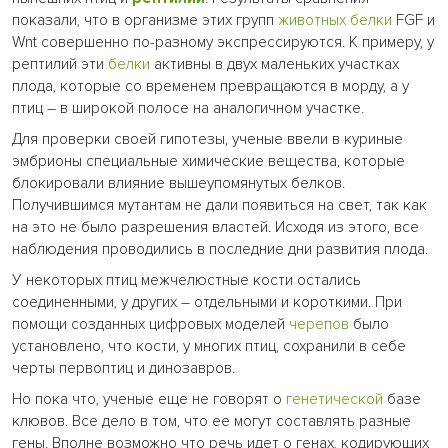
показали, что в организме этих групп
животных
белки
FGF и
Wnt совершенно по-разному экспрессируются. К примеру, у
рептилий эти
белки
активны в двух маленьких участках
плода, которые со временем превращаются в морду, а у
птиц – в широкой полосе на аналогичном участке.
Для проверки своей гипотезы, ученые ввели в куриные
эмбрионы специальные химические вещества, которые
блокировали влияние вышеупомянутых белков.
Получившимся мутантам не дали появиться на свет, так как
на это не было разрешения властей. Исходя из этого, все
наблюдения проводились в последние дни развития плода.
У некоторых птиц межчелюстные кости остались
соединенными, у других – отдельными и короткими. При
помощи созданных цифровых моделей
черепов
было
установлено, что кости, у многих птиц, сохранили в себе
черты первоптиц и динозавров.
Но пока что, ученые еще не говорят о
генетической
базе
клювов. Все дело в том, что ее могут составлять разные
гены. Вполне возможно что речь идет о генах, кодирующих