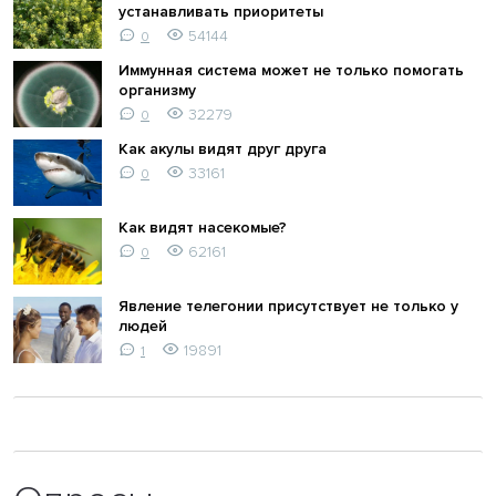
устанавливать приоритеты
54144
0
Иммунная система может не только помогать
организму
32279
0
Как акулы видят друг друга
33161
0
Как видят насекомые?
62161
0
Явление телегонии присутствует не только у
людей
19891
1