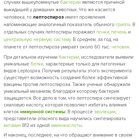
случаях вышеупомянутые
бактерии
являются причиной
выкидышей у домашних животных. Что же касается
человека, то
лептоспироз
имеет проявления
напоминающие аналогичный показатель обычного
гриппа
. В
отдельных случаях лептоспиры поражают
почки
,
печень
и
центральную нервную систему
. В среднем, за год, на
планете от лептоспироза умирает около 60 тыс.
человек
.
При детальном изучении
бактерии
, исследователи выявили
уникальные
белки
, характерные только для патогенных
видов Leptospira. Получив результаты этого эксперимента
существует возможность создания более эффективной
вакцины против лептоспироза. Также ученые обнаружили
уникальный механизм, благодаря которому бактерия
защищается. Все дело в том, что лептоспира синтезирует
сиаловую кислоту, которая позволяет избегать влияния
клеток
иммунной системы
. В процессе
эволюции
,
представители опасного вида научились синтезировать
витамин
В12 из одной
аминокислоты
.
И наконец, последнее, на что обращают внимание в своем