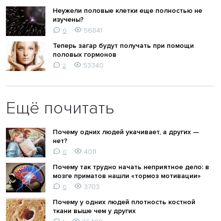
Неужели половые клетки еще полностью не
изучены?
56841
0
Теперь загар будут получать при помощи
половых гормонов
53340
2
Ещё почитать
Почему одних людей укачивает, а других —
нет?
4011
0
Почему так трудно начать неприятное дело: в
мозге приматов нашли «тормоз мотивации»
3703
0
Почему у одних людей плотность костной
ткани выше чем у других