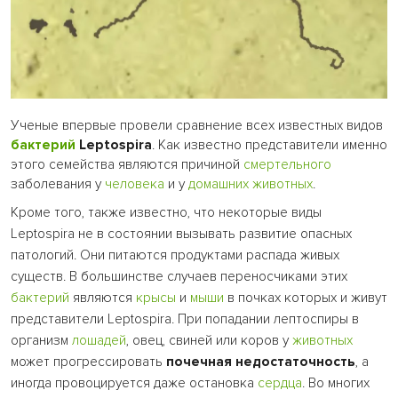
Ученые впервые провели сравнение всех известных видов
бактерий
Leptospira
. Как известно представители именно
этого семейства являются причиной
смертельного
заболевания у
человека
и у
домашних животных
.
Кроме того, также известно, что некоторые виды
Leptospira не в состоянии вызывать развитие опасных
патологий. Они питаются продуктами распада живых
существ. В большинстве случаев переносчиками этих
бактерий
являются
крысы
и
мыши
в почках которых и живут
представители Leptospira. При попадании лептоспиры в
организм
лошадей
, овец, свиней или коров у
животных
может прогрессировать
почечная недостаточность
, а
иногда провоцируется даже остановка
сердца
. Во многих