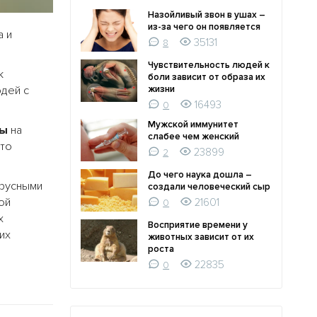
Назойливый звон в ушах –
из-за чего он появляется
а и
35131
8
Чувствительность людей к
к
боли зависит от образа их
юдей с
жизни
16493
0
Мужской иммунитет
мы
на
слабее чем женский
Это
23899
2
До чего наука дошла –
ирусными
создали человеческий сыр
ой
21601
0
х
Восприятие времени у
их
животных зависит от их
роста
22835
0