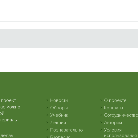
 проект
Новости
О проекте
нас можно
Обзоры
Контакты
ой
Учебник
Сотрудничеств
атериалы
Лекции
Авторам
Познавательно
Условия
зделам
использования
Биопедия