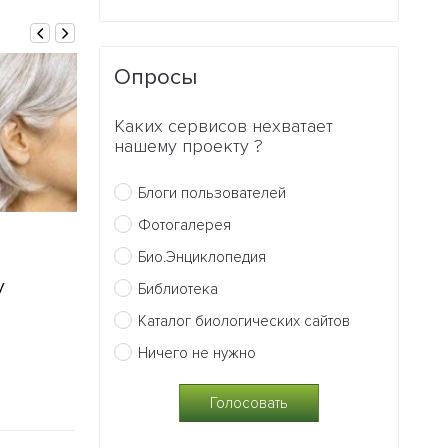
Опросы
Каких сервисов нехватает
нашему проекту ?
Блоги пользователей
Фотогалерея
09.06.2011
09.06.2011
Био.Энциклопедия
Ученые доказали
Лягушки выле
у
возможность
Библиотека
1
саморегенрации сердца
Каталог биологических сайтов
0
Ничего не нужно