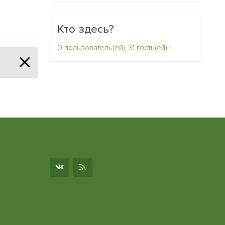
Кто здесь?
0 пользователь(ей), 31 гость(ей)
:
о