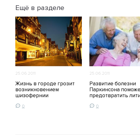
Ещё в разделе
25.06.2011
25.06.2011
Жизнь в городе грозит
Развитие болезни
возникновением
Паркинсона помож
шизофернии
предотвратить лит
0
0