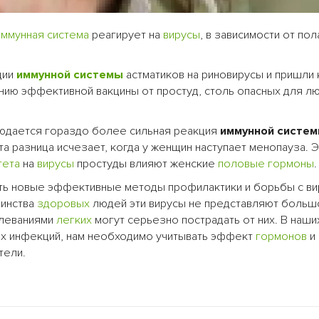
иммунная система
реагирует на
вирусы
, в зависимости от пол
ции
иммунной системы
астматиков на риновирусы и пришли 
нию эффективной вакцины от простуд, столь опасных для л
людается гораздо более сильная реакция
иммунной систе
та разница исчезает, когда у женщин наступает менопауза. 
тета
на
вирусы
простуды влияют женские
половые гормоны
.
ать новые эффективные методы профилактики и борьбы с в
шинства
здоровых
людей эти вирусы не представляют больш
олеваниями
легких
могут серьезно пострадать от них. В наши
их инфекций, нам необходимо учитывать эффект
гормонов
и 
тели.