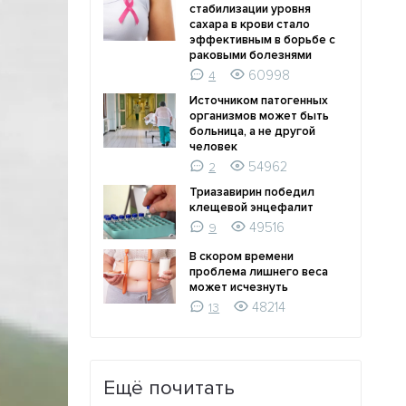
стабилизации уровня
сахара в крови стало
эффективным в борьбе с
раковыми болезнями
60998
4
Источником патогенных
организмов может быть
больница, а не другой
человек
54962
2
Триазавирин победил
клещевой энцефалит
49516
9
В скором времени
проблема лишнего веса
может исчезнуть
48214
13
Ещё почитать