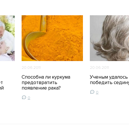
20.06.2011
20.06.2011
Способна ли куркума
Ученым удалось
ет
предотвратить
победить седин
ий
появление рака?
0
0