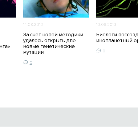
14.08.2013
10.08.2013
За счет новой методики
Биологи воссоз
удалось открыть две
инопланетный о
нта»
новые генетические
0
мутации
0