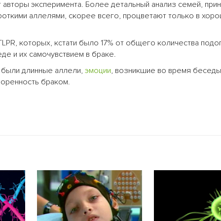
т авторы эксперимента. Более детальный анализ семей, при
ороткими аллелями, скорее всего, процветают только в хор
TLPR, которых, кстати было 17% от общего количества подо
де и их самочувствием в браке.
х были длинные аллели,
эмоции
, возникшие во время беседы
воренность браком.