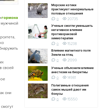
Морские котики
практикуют ненормальные
половые отношения
«
гормона
20735
0
у мужчиной
Ученые смогли уменьшить
негативное влияние
противораковой
рситета,
химиотерапии
ько
15238
0
бнаружить
Влияние магнитного поля
Земли на птиц
21399
0
их
в своей
Ученые объяснили влияние
анестезии на биоритмы
14981
0
ное
Полигамные отношения
самок мышей дают им
ак они
бонусы
15550
0
 смогут