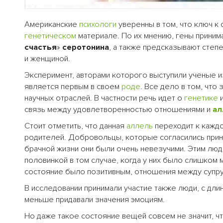
Американские
психологи
уверенны в том, что ключ к
генетическом
материале. По их мнению, гены приним
счастья
»
серотонина
, а также предсказывают степ
и женщиной.
Эксперимент, авторами которого выступили ученые и
является первым в своем
роде
. Все дело в том, что
научных отраслей. В частности речь идет о
генетике
и
связь между удовлетворенностью отношениями и
ал
Стоит отметить, что данная
аллель
переходит к кажд
родителей. Добровольцы, которые согласились приня
брачной жизни они были очень невезучими. Этим люд
половинкой в том случае, когда у них было слишком 
состояние было позитивным, отношения между супру
В исследовании принимали участие также люди, с дл
меньше придавали значения эмоциям.
Но даже такое состояние вещей совсем не значит, ч