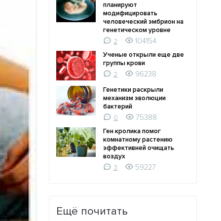
планируют
модифицировать
человеческий эмбрион на
генетическом уровне
104154
2
Ученые открыли еще две
группы крови
96238
2
Генетики раскрыли
механизм эволюции
бактерий
75388
0
Ген кролика помог
комнатному растению
эффективней очищать
воздух
59227
3
Ещё почитать