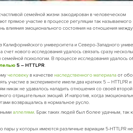
 счастливой семейной жизни закодирован в человеческом
ают прямое участие в процессе регуляции так называемого 
ень влияния эмоционального состояния на отношения межд
з Калифорнийского университета и Северо-Западного униве
 за счет нового исследования удалось связать сразу нескол
 семейной психологии. В процессе исследования удалось о
лелью
5 – HTTLPR
.
ому
человеку
в качестве
наследственного материала
от обо
ть участие в эксперименте имели два кратких 5 – HTTLPR и 
ям никак не удавалось наладить отношения со своей второй
много отрицательных эмоций. И напротив, когда эмоциональ
гами возвращались в нормальное русло.
инными
аллелями
. Брак таких людей был более удачным, так к
то пары у которых имеются различные вариации 5-HTTLPR не