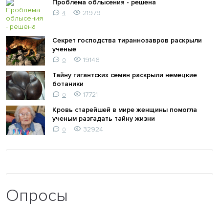
Проблема облысения - решена
21979
4
Секрет господства тираннозавров раскрыли
ученые
19146
0
Тайну гигантских семян раскрыли немецкие
ботаники
17721
0
Кровь старейшей в мире женщины помогла
ученым разгадать тайну жизни
32924
0
Опросы