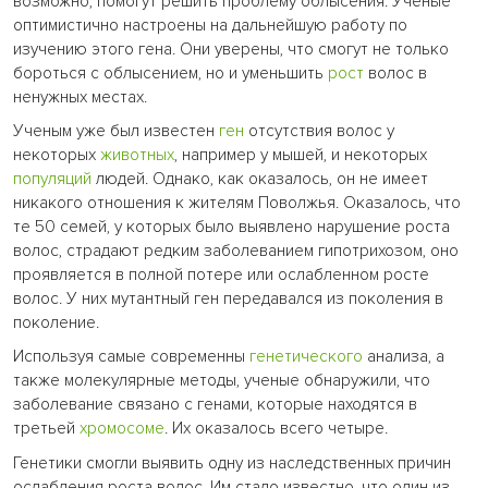
возможно, помогут решить проблему облысения. Ученые
оптимистично настроены на дальнейшую работу по
изучению этого гена. Они уверены, что смогут не только
бороться с облысением, но и уменьшить
рост
волос в
ненужных местах.
Ученым уже был известен
ген
отсутствия волос у
некоторых
животных
, например у мышей, и некоторых
популяций
людей. Однако, как оказалось, он не имеет
никакого отношения к жителям Поволжья. Оказалось, что
те 50 семей, у которых было выявлено нарушение роста
волос, страдают редким заболеванием гипотрихозом, оно
проявляется в полной потере или ослабленном росте
волос. У них мутантный ген передавался из поколения в
поколение.
Используя самые современны
генетического
анализа, а
также молекулярные методы, ученые обнаружили, что
заболевание связано с генами, которые находятся в
третьей
хромосоме
. Их оказалось всего четыре.
Генетики смогли выявить одну из наследственных причин
ослабления роста волос. Им стало известно, что один из