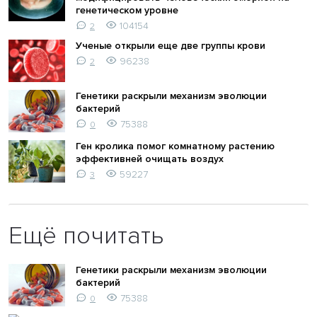
генетическом уровне
104154
2
Ученые открыли еще две группы крови
96238
2
Генетики раскрыли механизм эволюции
бактерий
75388
0
Ген кролика помог комнатному растению
эффективней очищать воздух
59227
3
Ещё почитать
Генетики раскрыли механизм эволюции
бактерий
75388
0