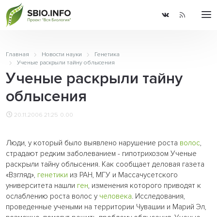
Главная
Новости науки
Генетика
Ученые раскрыли тайну облысения
Ученые раскрыли тайну
облысения
20.11.2006 21:25
0.00
Люди, у который было выявлено нарушение роста
волос
,
страдают редким заболеванием - гипотрихозом Ученые
раскрыли тайну облысения. Как сообщает деловая газета
«Взгляд»,
генетики
из РАН, МГУ и Массачусетского
университета нашли
ген
, изменения которого приводят к
ослаблению роста волос у
человека
. Исследования,
проведенные учеными на территории Чувашии и Марий Эл,