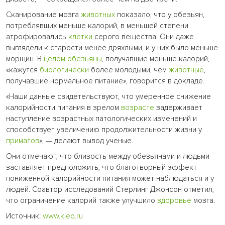
Сканирование мозга
животных
показало, что у обезьян,
потреблявших меньше калорий, в меньшей степени
атрофировались
клетки
серого вещества. Они даже
выглядели к старости менее дряхлыми, и у них было меньше
морщин. В
целом
обезьяны
, получавшие меньше калорий,
«кажутся
биологически
более молодыми, чем
животные
,
получавшие нормальное питание», говорится в докладе.
«Наши данные свидетельствуют, что умеренное снижение
калорийности питания в зрелом
возрасте
задерживает
наступление возрастных патологических изменений и
способствует увеличению продолжительности жизни у
приматов
», — делают вывод ученые.
Они отмечают, что близость между обезьянами и людьми
заставляет предположить, что благотворный эффект
пониженной калорийности питания может наблюдаться и у
людей. Соавтор исследований Стерлинг Джонсон отметил,
что ограничение калорий также улучшило
здоровье
мозга.
Источник:
www.kleo.ru