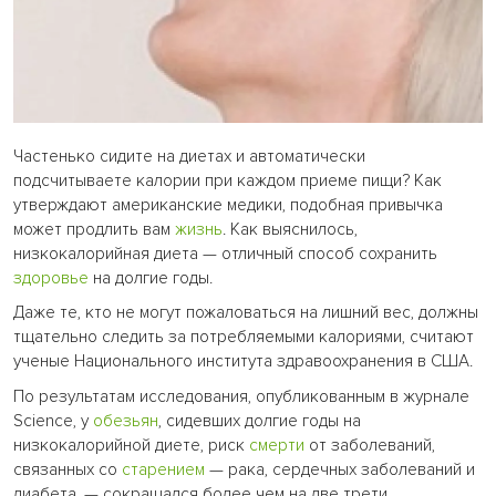
Частенько сидите на диетах и автоматически
подсчитываете калории при каждом приеме пищи? Как
утверждают американские медики, подобная привычка
может продлить вам
жизнь
. Как выяснилось,
низкокалорийная диета — отличный способ сохранить
здоровье
на долгие годы.
Даже те, кто не могут пожаловаться на лишний вес, должны
тщательно следить за потребляемыми калориями, считают
ученые Национального института здравоохранения в США.
По результатам исследования, опубликованным в журнале
Science, у
обезьян
, сидевших долгие годы на
низкокалорийной диете, риск
смерти
от заболеваний,
связанных со
старением
— рака, сердечных заболеваний и
диабета, — сокращался более чем на две трети.