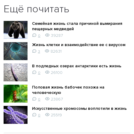
Ещё почитать
Семейная жизнь стала причиной вымирания
пещерных медведей
39287
0
Жизнь клетки и взаимодействие ее с вирусом
82631
3
В подледных озерах антарктики есть жизнь
26100
0
Половая жизнь бабочек похожа на
человеческую
23867
0
Искусственные хромосомы воплотили в жизнь
25519
0