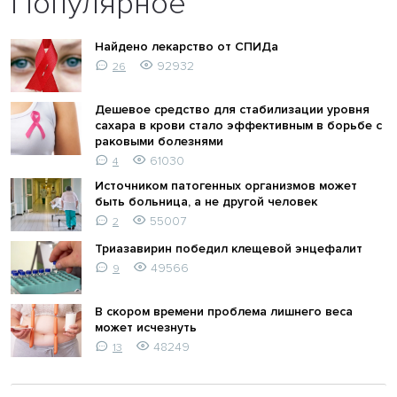
Популярное
Найдено лекарство от СПИДа
92932
26
Дешевое средство для стабилизации уровня
сахара в крови стало эффективным в борьбе с
раковыми болезнями
61030
4
Источником патогенных организмов может
быть больница, а не другой человек
55007
2
Триазавирин победил клещевой энцефалит
49566
9
В скором времени проблема лишнего веса
может исчезнуть
48249
13