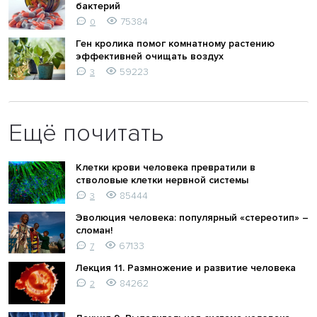
бактерий
75384
0
Ген кролика помог комнатному растению
эффективней очищать воздух
59223
3
Ещё почитать
Клетки крови человека превратили в
стволовые клетки нервной системы
85444
3
Эволюция человека: популярный «стереотип» –
сломан!
67133
7
Лекция 11. Размножение и развитие человека
84262
2