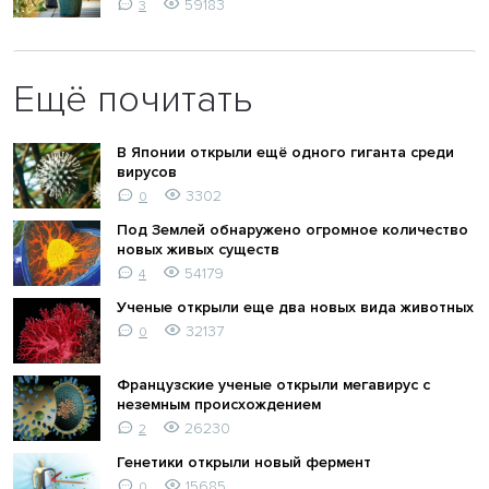
59183
3
Ещё почитать
В Японии открыли ещё одного гиганта среди
вирусов
3302
0
Под Землей обнаружено огромное количество
новых живых существ
54179
4
Ученые открыли еще два новых вида животных
32137
0
Французские ученые открыли мегавирус с
неземным происхождением
26230
2
Генетики открыли новый фермент
15685
0