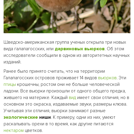
Шведско-американская группа ученых открыла три новых
вида галапагосских, или
дарвиновых
вьюрков
. Об этом
исследователи сообщили в одном из авторитетных научных
изданий.
Ранее было принято считать, что на территории
Галапагосских островов проживает 14 видов
вьюрков
. Эти
птицы
крошечны, ростом они не больше человеческой
ладони. Все вьюрки произошли от одного общего предка,
жившего на материке. Каждый
вид
имеет свои отличия, но в
основном это окраска, издаваемые звуки, размеры клюва.
Учитывая эти отличия, вьюрки занимают разные
экологические
ниши
. К примеру, одни из них, умеют
раскалывать орехи в то время, как другие питаются
нектаром
цветков.