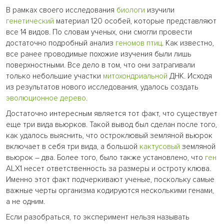
В рамках своего исследования
биологи
изучили
генетический
материал 120 особей, которые представляют
все 14 видов. По словам ученых, они смогли провести
достаточно подробный анализ
геномов
птиц
. Как известно,
все ранее проводимые похожие изучения были лишь
поверхностными. Все дело в том, что они затрагивали
только небольшие участки
митохондриальной
ДНК. Исходя
из результатов нового исследования, удалось создать
эволюционное
дерево
.
Достаточно интересным является тот факт, что существует
еще три вида вьюрков. Такой вывод был сделан после того,
как удалось выяснить, что остроклювый земляной вьюрок
включает в себя три вида, а большой
кактусовый
земляной
вьюрок – два. Более того, было также установлено, что
ген
ALX1 несет ответственность за размеры и остроту клюва.
Именно этот факт подчеркивают ученые, поскольку самые
важные черты организма кодируются несколькими генами,
а не одним.
Если разобраться, то эксперимент нельзя называть