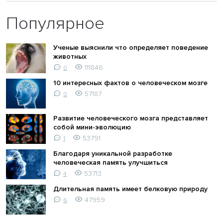
Популярное
Ученые выяснили что определяет поведение
животных
111846
0
10 интересных фактов о человеческом мозге
57187
0
Развитие человеческого мозга представляет
собой мини-эволюцию
53791
1
Благодаря уникальной разработке
человеческая память улучшиться
53713
4
Длительная память имеет белковую природу
47959
6