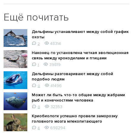
Ещё почитать
Дельфины устанавливают между собой график
охоты
48314
2
Наконец-то установлена четкая эволюционная
связь между крокодилами и птицами
39819
1
Дельфины разговаривают между собой
подобно людям
41496
0
Может ли быть что-то общее между жабрами
рыб и конечностями человека
32353
0
Криобиологи успешно провели заморозку
головного мозга млекопитающего
698294
4