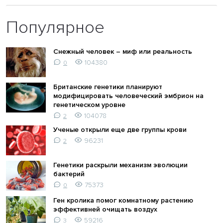
Популярное
Снежный человек – миф или реальность
104380
0
Британские генетики планируют
модифицировать человеческий эмбрион на
генетическом уровне
104078
2
Ученые открыли еще две группы крови
96231
2
Генетики раскрыли механизм эволюции
бактерий
75373
0
Ген кролика помог комнатному растению
эффективней очищать воздух
59216
3