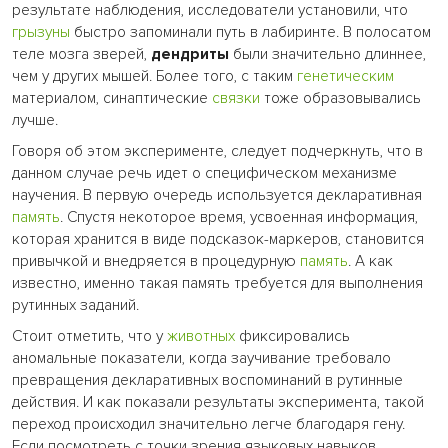
результате наблюдения, исследователи установили, что
грызуны
быстро запоминали путь в лабиринте. В полосатом
теле мозга зверей,
дендриты
были значительно длиннее,
чем у других мышей. Более того, с таким
генетическим
материалом, синаптические
связки
тоже образовывались
лучше.
Говоря об этом эксперименте, следует подчеркнуть, что в
данном случае речь идет о специфическом механизме
научения. В первую очередь используется декларативная
память
. Спустя некоторое время, усвоенная информация,
которая хранится в виде подсказок-маркеров, становится
привычкой и внедряется в процедурную
память
. А как
известно, именно такая память требуется для выполнения
рутинных заданий.
Стоит отметить, что у
животных
фиксировались
аномальные показатели, когда заучивание требовало
превращения декларативных воспоминаний в рутинные
действия. И как показали результаты эксперимента, такой
переход происходил значительно легче благодаря гену.
Если посмотреть с точки зрения языковых навыков,