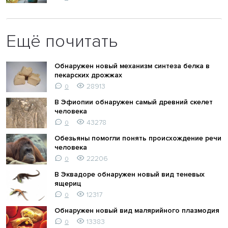
Ещё почитать
Обнаружен новый механизм синтеза белка в
пекарских дрожжах
28913
0
В Эфиопии обнаружен самый древний скелет
человека
43278
0
Обезьяны помогли понять происхождение речи
человека
22206
0
В Эквадоре обнаружен новый вид теневых
ящериц
12317
0
Обнаружен новый вид малярийного плазмодия
13383
0