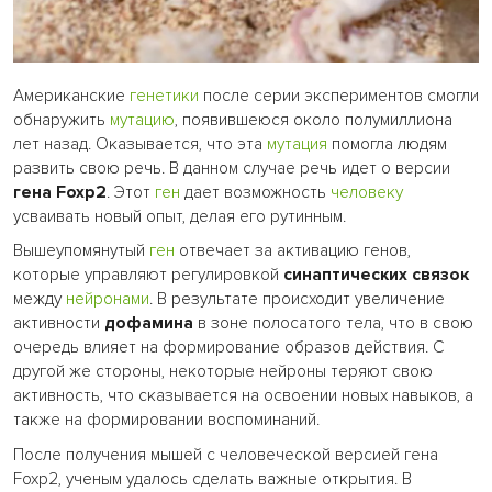
Американские
генетики
после серии экспериментов смогли
обнаружить
мутацию
, появившеюся около полумиллиона
лет назад. Оказывается, что эта
мутация
помогла людям
развить свою речь. В данном случае речь идет о версии
гена Foxp2
. Этот
ген
дает возможность
человеку
усваивать новый опыт, делая его рутинным.
Вышеупомянутый
ген
отвечает за активацию генов,
которые управляют регулировкой
синаптических связок
между
нейронами
. В результате происходит увеличение
активности
дофамина
в зоне полосатого тела, что в свою
очередь влияет на формирование образов действия. С
другой же стороны, некоторые нейроны теряют свою
активность, что сказывается на освоении новых навыков, а
также на формировании воспоминаний.
После получения мышей с человеческой версией гена
Foxp2, ученым удалось сделать важные открытия. В