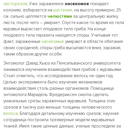
листорезов
. Уже зараженное
насекомое
покидает
колонию, взбирается на
растение
, на высоту примерно 25
см. сильно цепляется
челюстями
за центральную жилку
листа, после чего – умирает. Спустя какое-то время из тела
муравья вырастает плодовое тело гриба. На конце
плодового тела паразита находятся споры. Учитывая тот
факт, зараженные
насекомые
умирают в области обитания
своих сородичей, споры гриба высыпаются вниз, заражая,
таким образом другие особи.
Энтомолог Дэвид Хьюз из Пенсильванского университета
занимался изучением взаимодействия грибов с муравьями.
Стоит отметить, что исследование велось не один год.
Целью эксперимента было изучение механизмов
взаимодействия столь разных организмов. Помощница
энтомолога Маридель Фредериксен смогла сделать
уникальные срезы зараженных муравьев. Толщина этих
срезов в тысячу раз меньше толщины человеческого
волоса
. Благодаря детальному изучению срезов, научная
сотрудница построила трехмерные модели муравьиных
тканей. Имея такие ценные данные, ученые проследили за