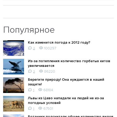
Популярное
Как изменится погода к 2012 году?
100297
2
Из-за потепления количество горбатых китов
увеличивается
86220
2
Берегите природу! Она нуждается в нашей
защите!
68184
1
Львы из Цаво нападали на людей не из-за
погодных условий
67501
1
Ботаники подсчитали общее количество видов