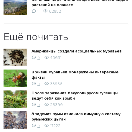
растений на планете
62852
1
Ещё почитать
Американцы создали асоциальных муравьев
40631
0
В жизни муравьев обнаружены интересные
факты
33956
0
После заражения бакуловирусом гусеницы
ведут себя как зомби
26399
0
Эпидемия чумы изменила иммунную систему
румынских цыган
17222
0