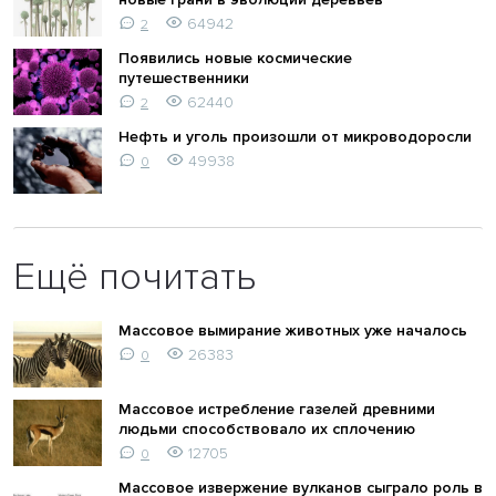
64942
2
Появились новые космические
путешественники
62440
2
Нефть и уголь произошли от микроводоросли
49938
0
Ещё почитать
Массовое вымирание животных уже началось
26383
0
Массовое истребление газелей древними
людьми способствовало их сплочению
12705
0
Массовое извержение вулканов сыграло роль в