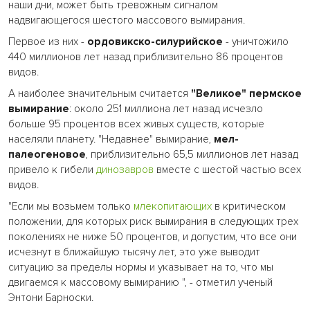
наши дни, может быть тревожным сигналом
надвигающегося шестого массового вымирания.
Первое из них -
ордовикско-силурийское
- уничтожило
440 миллионов лет назад приблизительно 86 процентов
видов.
А наиболее значительным считается
"Великое" пермское
вымирание
: около 251 миллиона лет назад исчезло
больше 95 процентов всех живых существ, которые
населяли планету. "Недавнее" вымирание,
мел-
палеогеновое
, приблизительно 65,5 миллионов лет назад
привело к гибели
динозавров
вместе с шестой частью всех
видов.
"Если мы возьмем только
млекопитающих
в критическом
положении, для которых риск вымирания в следующих трех
поколениях не ниже 50 процентов, и допустим, что все они
исчезнут в ближайшую тысячу лет, это уже выводит
ситуацию за пределы нормы и указывает на то, что мы
двигаемся к массовому вымиранию ", - отметил ученый
Энтони Барноски.