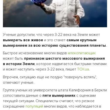
Ученые допустили, что через 3-22 века на Земле может
вымереть все живое
и это станет
самым крупным
вымиранием за всю историю существования планеты
.
Быстрое исчезновение многих видов
млекопитающих
может быть
признаком шестого массового вымирания
в истории Земли
, которое надвигается быстрыми темпами
и может наступить через 3-22 века, пишет
ТСН.ua
.
Впрочем, ситуацию еще не поздно "повернуть вспять",
отмечают ученые.
Группа ученых из университета штата Калифорния в Беркли
сопоставила данные о
пяти вымираниях
с оценками
текущей ситуации. Специалисты считают, что резкое
сокращение
популяций
многих видов, что наблюдается в