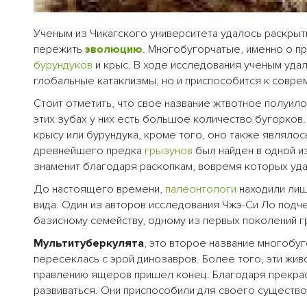
Ученым из Чикагского университета удалось раскрыт
пережить
эволюцию
. Многобугорчатые, именно о п
бурундуков
и крыс. В ходе исследования ученым удал
глобальные катаклизмы, но и приспособится к совр
Стоит отметить, что свое название жтвотное полуил
этих зубах у них есть большое количество бугорков
крысу или бурундука, кроме того, оно также являло
древнейшего предка
грызунов
был найден в одной из
знаменит благодаря раскопкам, вовремя которых уд
До настоящего времени,
палеонтологи
находили лиш
вида. Один из авторов исследования Чжэ-Си Ло подч
базисному семейству, одному из первых поколений г
Мультитуберкулята
, это второе название многобуг
пересеклась с эрой динозавров. Более того, эти жи
правлению ящеров пришел конец. Благодаря прекрас
развиваться. Они приспособили для своего существо