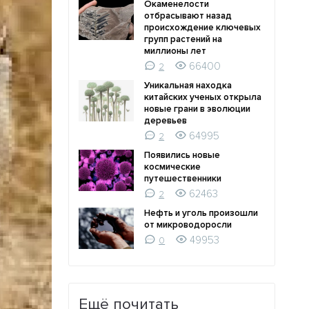
Окаменелости
отбрасывают назад
происхождение ключевых
групп растений на
миллионы лет
66400
2
Уникальная находка
китайских ученых открыла
новые грани в эволюции
деревьев
64995
2
Появились новые
космические
путешественники
62463
2
Нефть и уголь произошли
от микроводоросли
49953
0
Ещё почитать