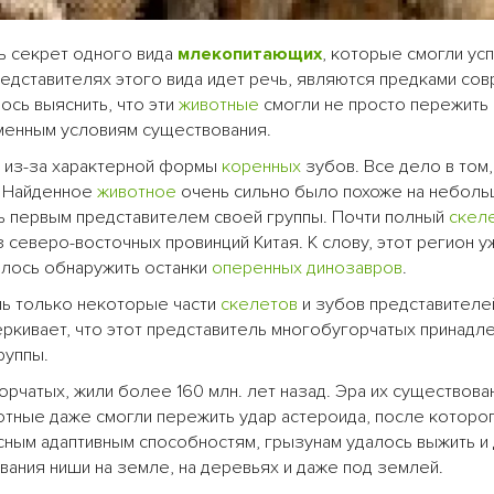
ь секрет одного вида
млекопитающих
, которые смогли ус
редставителях этого вида идет речь, являются предками со
ось выяснить, что эти
животные
смогли не просто пережить
еменным условиям существования.
о из-за характерной формы
коренных
зубов. Все дело в том,
. Найденное
животное
очень сильно было похоже на небол
сь первым представителем своей группы. Почти полный
скел
 северо-восточных провинций Китая. К слову, этот регион у
алось обнаружить останки
оперенных
динозавров
.
ь только некоторые части
скелетов
и зубов представителе
еркивает, что этот представитель многобугорчатых принадл
руппы.
орчатых, жили более 160 млн. лет назад. Эра их существова
вотные даже смогли пережить удар астероида, после которо
ным адаптивным способностям, грызунам удалось выжить и
вания ниши на земле, на деревьях и даже под землей.