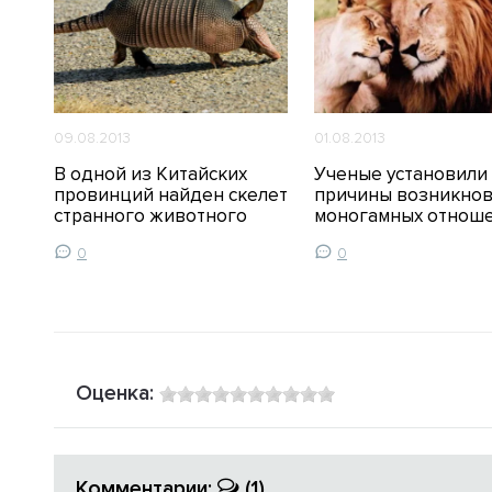
09.08.2013
01.08.2013
В одной из Китайских
Ученые установили
ое
провинций найден скелет
причины возникно
странного животного
моногамных отнош
0
0
Оценка:
Комментарии:
(1)