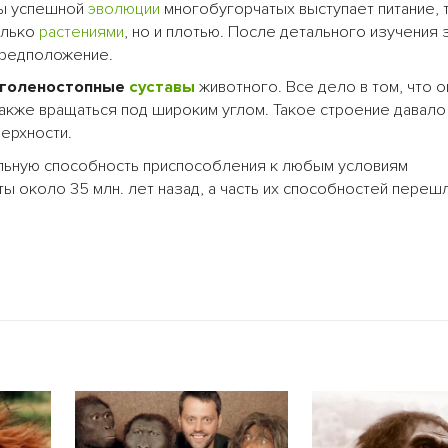
ны успешной
эволюции
многобугорчатых выступает питание, 
олько
растениями
, но и плотью. После детального изучения 
предположение.
голеностопные
суставы
животного. Все дело в том, что о
также вращаться под широким углом. Такое строение давало
ерхности.
кальную способность приспособления к любым условиям
ты около 35 млн. лет назад, а часть их способностей перешл