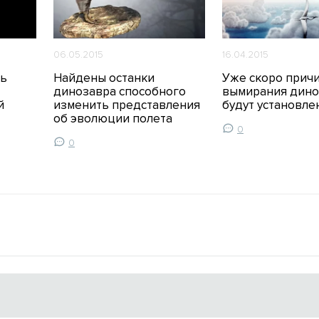
06.05.2015
16.04.2015
ль
Найдены останки
Уже скоро прич
динозавра способного
вымирания дино
й
изменить представления
будут установле
об эволюции полета
0
0