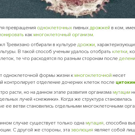
для превращения
одноклеточных
пивных
дрожжей
в ком, им
ионировать
как
многоклеточный организм
.
кл Тревизано отбирали в культуре
дрожжи
, характеризующ
льтуры. В такой способ ученым удалось отобрать
клетки
, к
 клеток, те что расходятся по разным сторонам после
делен
 от одноклеточной формы жизни к
многоклеточной
несет
й контролирует отделение дочерних клеток после
цитоки
о расти, но на данном этапе развития организма
мутации
н
ельных лучей «снежинки». Когда же структура становилась
рые ее ветви становились отдельными многоклеточными орга
данном случае существует только одна
мутация
, способна вы
ции. С другой же стороны, эта
эволюция
являет собой ли