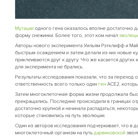
Мутации
одного гена оказалось вполне достаточно 
форму снежинки. Более того, этот ком начал
эволюц
Авторы нового эксперимента Уильям Рэтклифф и Май
быстрым осаждением и затем делали из них новые ку
приклеиваются друг к другу. Что же касается других
для эксперимента не брались.
Результаты исследования показали, что за переход
ответственность всего только один
ген
АСЕ2, которы
Затем многоклеточная форма жизни продолжала быстр
прекращались. Последние происходили в границах отд
достаточно крупной и начинала распадаться, некото
которые становились на путь эволюции.
Один из авторов исследования подчеркивает, что в 
многоклеточный организм на путь
дарвиновской
эволю