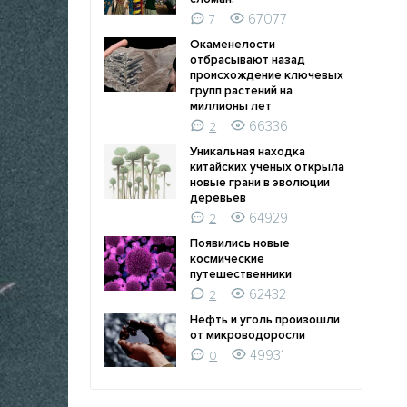
67077
7
Окаменелости
отбрасывают назад
происхождение ключевых
групп растений на
миллионы лет
66336
2
Уникальная находка
китайских ученых открыла
новые грани в эволюции
деревьев
64929
2
Появились новые
космические
путешественники
62432
2
Нефть и уголь произошли
от микроводоросли
49931
0