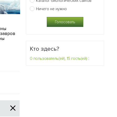
Каталог биологических сайтов
Ничего не нужно
09.04.2015
31.03.2015
ины
Как у человека появился
У древнего
завров
подбородок
представите
ны
членистоног
0
обнаружены
Кто здесь?
универсальн
конечности
0 пользователь(ей), 15 гость(ей)
:
0