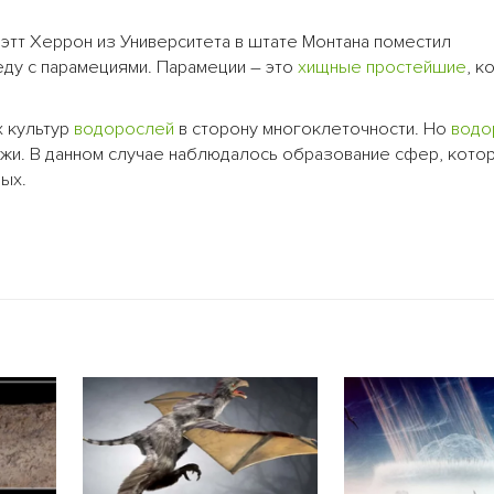
этт Херрон из Университета в штате Монтана поместил
еду с парамециями. Парамеции – это
хищные
простейшие
, к
х культур
водорослей
в сторону многоклеточности. Но
водо
жи. В данном случае наблюдалось образование сфер, кото
ых.