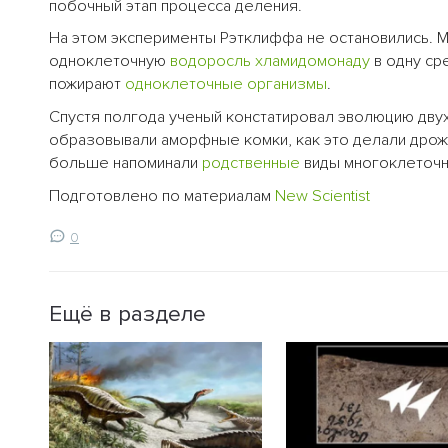
побочный этап процесса деления.
На этом эксперименты Рэтклиффа не остановились. М
одноклеточную
водоросль
хламидомонаду
в одну ср
пожирают
одноклеточные организмы
.
Спустя полгода ученый констатировал эволюцию дву
образовывали аморфные комки, как это делали дрож
больше напоминали
родственные
виды многоклеточн
Подготовлено по материалам
New Scientist
0
Ещё в разделе