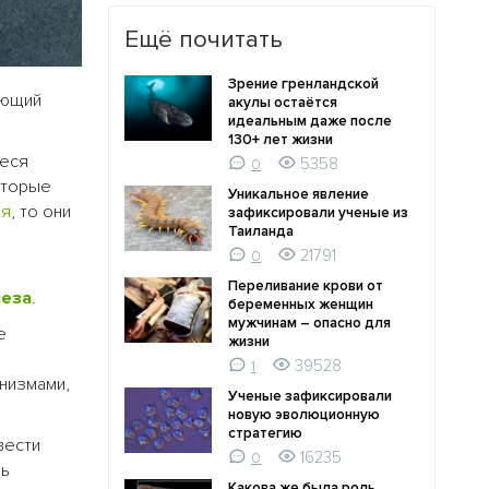
Ещё почитать
Зрение гренландской
еющий
акулы остаётся
идеальным даже после
130+ лет жизни
иеся
5358
0
оторые
Уникальное явление
ия
, то они
зафиксировали ученые из
Таиланда
21791
0
Переливание крови от
неза
.
беременных женщин
мужчинам – опасно для
е
жизни
39528
1
низмами,
Ученые зафиксировали
новую эволюционную
стратегию
вести
16235
0
шь
Какова же была роль