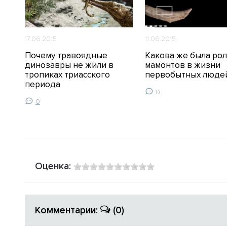
17.06.2015
11.06.2015
Почему травоядные
Какова же была ро
ое
динозавры не жили в
мамонтов в жизни
тропиках триасского
первобытных люде
периода
0
0
Оценка:
Комментарии:
(0)