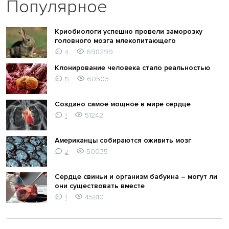
Популярное
Криобиологи успешно провели заморозку
головного мозга млекопитающего
698299
4
Клонирование человека стало реальностью
60503
5
Создано самое мощное в мире сердце
51242
1
Американцы собираются оживить мозг
50035
2
Сердце свиньи и организм бабуина – могут ли
они существовать вместе
45810
1