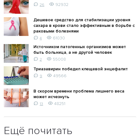
92932
26
Дешевое средство для стабилизации уровня
сахара в крови стало эффективным в борьбе с
раковыми болезнями
61030
4
Источником патогенных организмов может
быть больница, а не другой человек
55008
2
Триазавирин победил клещевой энцефалит
49566
9
В скором времени проблема лишнего веса
может исчезнуть
48251
13
Ещё почитать