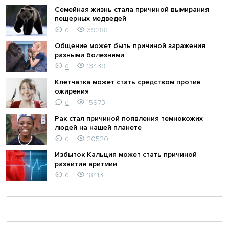
Семейная жизнь стала причиной вымирания
пещерных медведей
39288
0
Общение может быть причиной заражения
разными болезнями
13439
0
Клетчатка может стать средством против
ожирения
15973
0
Рак стал причиной появления темнокожих
людей на нашей планете
20520
0
Избыток Кальция может стать причиной
развития аритмии
18413
0