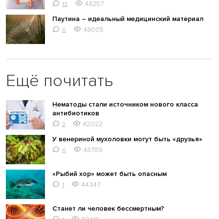
48257
13
Паутина – идеальный медицинский материал
48005
0
Ещё почитать
Нематоды стали источником нового класса
антибиотиков
42022
2
У венериной мухоловки могут быть «друзья»
48789
0
«Рыбий хор» может быть опасным
44347
1
Станет ли человек бессмертным?