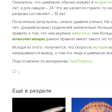
Оказалось, что шимпанзе обычно рожают в
возрасте
лет, а для самцов – 24. Что же касается горилл, то 
разрыва составляет – 19 лет.
Полученные результаты, сильно удивили ученых. Не см
лет, средний возраст родителей значительно больш
правило о том, что чем крупнее
животное
, тем боль
млекопитающих
данное правило имеет смысл, но т
Исходя из этого, получается, что скорость
мутаций
на
напрашивается вывод, о том что люди и шимпанзе мог
Подготовлено по материалам
ОкоПланеты
0
Ещё в разделе