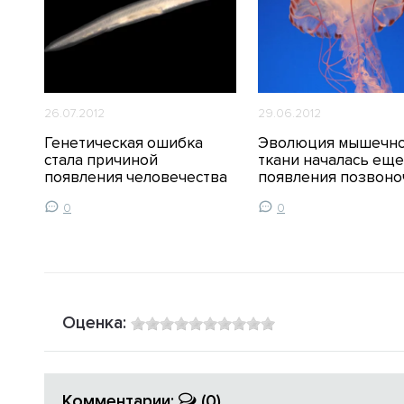
26.07.2012
29.06.2012
Генетическая ошибка
Эволюция мышечн
ое
стала причиной
ткани началась еще
появления человечества
появления позвоно
0
0
Оценка:
Комментарии:
(0)