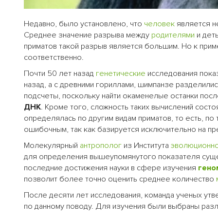
Недавно, было установлено, что
человек
является н
Среднее значение разрыва между
родителями
и деть
приматов такой разрыв является большим. Но к прим
соответственно.
Почти 50 лет назад
генетические
исследования пока
назад, а с древними гориллами, шимпанзе разделилис
подсчеты, поскольку найти окаменелые останки посл
ДНК
. Кроме того, сложность таких вычислений состо
определялась по другим видам приматов, то есть, по 
ошибочным, так как базируется исключительно на п
Молекулярный
антрополог
из Института
эволюционн
для определения вышеупомянутого показателя сущес
последние достижения науки в сфере изучения
гено
позволит более точно оценить среднее количество
После десяти лет исследования, команда ученых утв
по данному поводу. Для изучения были выбраны раз