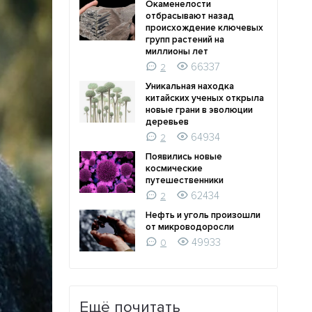
Окаменелости
отбрасывают назад
происхождение ключевых
групп растений на
миллионы лет
66337
2
Уникальная находка
китайских ученых открыла
новые грани в эволюции
деревьев
64934
2
Появились новые
космические
путешественники
62434
2
Нефть и уголь произошли
от микроводоросли
49933
0
Ещё почитать