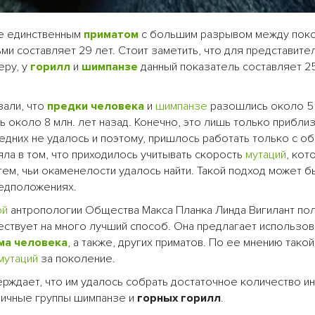
е единственным
приматом
с большим разрывом между поко
ми составляет 29 лет. Стоит заметить, что для представите
еру, у
горилл
и
шимпанзе
данный показатель составляет 25
зали, что
предки человека
и
шимпанзе
разошлись около 5 
ь около 8 млн. лет назад. Конечно, это лишь только прибл
едних не удалось и поэтому, пришлось работать только с о
яла в том, что приходилось учитывать скорость
мутаций
, кот
тем, чьи окаменелости удалось найти. Такой подход может б
редположениях.
ой
антропологии Общества Макса Планка Линда Вигилант пол
твует на много лучший способ. Она предлагает использов
ма
человека
, а также, других приматов. По ее мнению тако
мутаций
за поколение.
ерждает, что им удалось собрать достаточное количество 
личные группы шимпанзе и
горных горилл
.