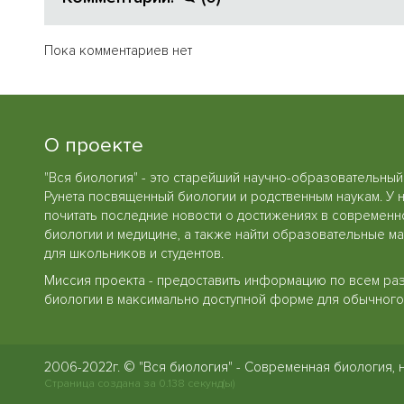
Пока комментариев нет
О проекте
"Вся биология" - это старейший научно-образовательный
Рунета посвященный биологии и родственным наукам. У 
почитать последние новости о достижениях в современн
биологии и медицине, а также найти образовательные м
для школьников и студентов.
Миссия проекта - предоставить информацию по всем ра
биологии в максимально доступной форме для обычного 
2006-2022г. © "Вся биология" - Современная биология, 
Страница создана за 0.138 секунд(ы)