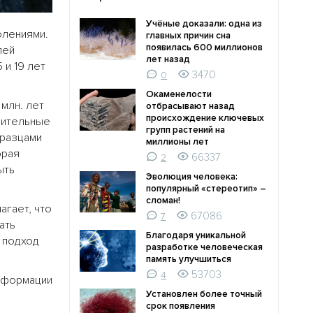
Учёные доказали: одна из
лениями.
главных причин сна
появилась 600 миллионов
лей
лет назад
 и 19 лет
3470
0
Окаменелости
млн. лет
отбрасывают назад
происхождение ключевых
изительные
групп растений на
бразцами
миллионы лет
орая
66337
2
ыть
Эволюция человека:
популярный «стереотип» –
сломан!
агает, что
67086
7
ать
Благодаря уникальной
й подход
разработке человеческая
память улучшиться
53703
4
информации
Установлен более точный
срок появления