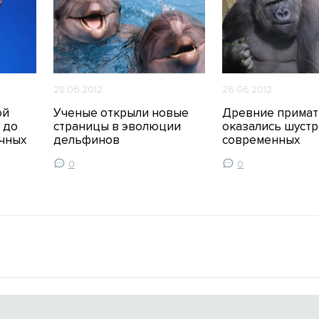
28.06.2012
26.06.2012
ой
Ученые открыли новые
Древние прима
 до
страницы в эволюции
оказались шуст
чных
дельфинов
современных
0
0