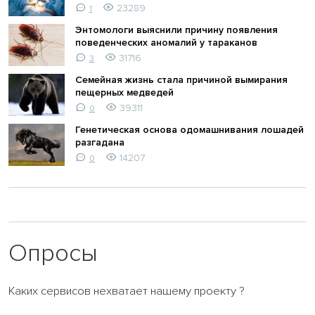
23289
1
Энтомологи выяснили причину появления
поведенческих аномалий у тараканов
31716
3
Семейная жизнь стала причиной вымирания
пещерных медведей
39311
0
Генетическая основа одомашнивания лошадей
разгадана
14207
0
Опросы
Каких сервисов нехватает нашему проекту ?