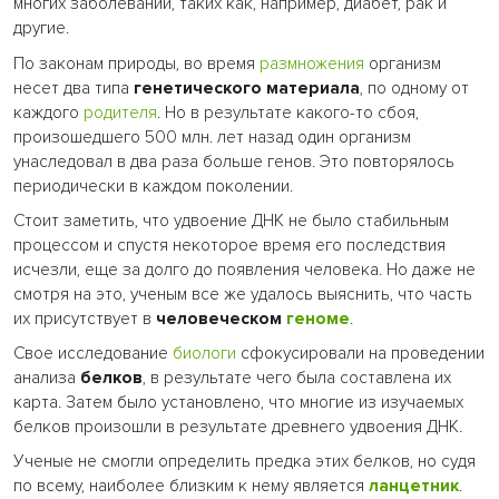
многих заболеваний, таких как, например, диабет, рак и
другие.
По законам природы, во время
размножения
организм
несет два типа
генетического материала
, по одному от
каждого
родителя
. Но в результате какого-то сбоя,
произошедшего 500 млн. лет назад один организм
унаследовал в два раза больше генов. Это повторялось
периодически в каждом поколении.
Стоит заметить, что удвоение ДНК не было стабильным
процессом и спустя некоторое время его последствия
исчезли, еще за долго до появления человека. Но даже не
смотря на это, ученым все же удалось выяснить, что часть
их присутствует в
человеческом
геноме
.
Свое исследование
биологи
сфокусировали на проведении
анализа
белков
, в результате чего была составлена их
карта. Затем было установлено, что многие из изучаемых
белков произошли в результате древнего удвоения ДНК.
Ученые не смогли определить предка этих белков, но судя
по всему, наиболее близким к нему является
ланцетник
.