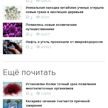
66425
2
Уникальная находка китайских ученых открыла
новые грани в эволюции деревьев
65011
2
Появились новые космические
путешественники
62477
2
Нефть и уголь произошли от микроводоросли
49959
0
Ещё почитать
Установлен более точный срок появления
многоклеточных организмов
27499
0
Кесарево сечение считается причиной
ожирения