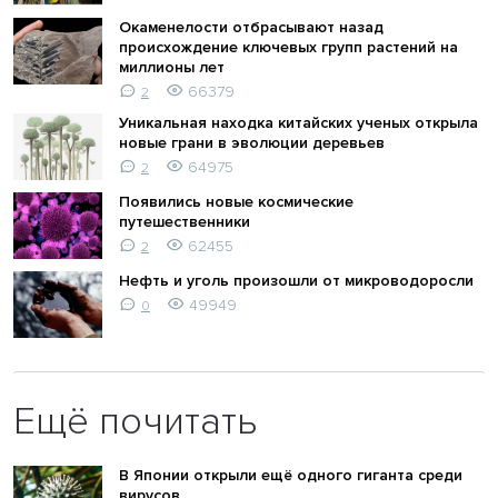
Окаменелости отбрасывают назад
происхождение ключевых групп растений на
миллионы лет
66379
2
Уникальная находка китайских ученых открыла
новые грани в эволюции деревьев
64975
2
Появились новые космические
путешественники
62455
2
Нефть и уголь произошли от микроводоросли
49949
0
Ещё почитать
В Японии открыли ещё одного гиганта среди
вирусов