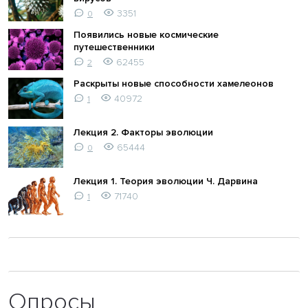
3351
0
Появились новые космические
путешественники
62455
2
Раскрыты новые способности хамелеонов
40972
1
Лекция 2. Факторы эволюции
65444
0
Лекция 1. Теория эволюции Ч. Дарвина
71740
1
Опросы