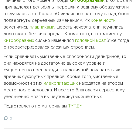
Начиная с того момента, когда
китообразные
, к которым и
принадлежат дельфины, перешли к водному образу жизни,
а случилось это более 50 миллионов лет тому назад, были
подвергнуты серьезным изменениям. Их
конечности
заменились
плавниками
, шерсть исчезла, они научились
долго жить без кислорода… Кроме того, в тот момент у
китообразных
сильно изменился
головной мозг
. Уже тогда
он характеризовался сложным строением.
Если сравнивать умственные способности дельфинов, то
они находятся на достаточно высоком уровне и
существенно превосходят аналогичный показатель их
древних сухопутных предков. Кроме того, умственные
возможности этих
млекопитающих
находятся на втором
месте после человека. И все это благодаря серьезному
увеличению мозга вышеупомянутых животных.
Подготовлено по материалам
TYT.BY
0