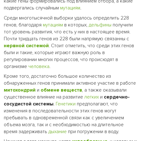
какие гены формировались под влиянием отбора, а какие
подвергались случайным
мутациям
.
Среди многотысячной выборки удалось определить 228
генов, благодаря
мутациям
в которых,
дельфины
получили
тот уровень развития, что есть у них в настоящее время.
Почти тридцать генов из 228 были напрямую связанны с
нервной системой
. Стоит отметить, что среди этих генов
были и такие, которые играют важную роль в
регулировании многих процессов, что происходят в
организме
человека
.
Кроме того, достаточно большое количество из
обнаруженных генов принимали активное участие в работе
митохондрий
и
обмене веществ
, а также оказывали
существенное влияние на развитие
легких
и
сердечно-
сосудистой системы
.
Генетики
предполагают, что
изменения в последовательности этих генов могут
пребывать в одновременной связи как с увеличением
объема мозга, так и с необходимостью на длительное
время задерживать
дыхание
при погружении в воду.