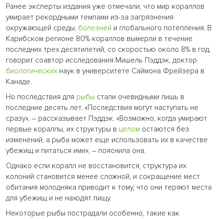
Ранее эксперты издания уже отмечали, что мир кораллов
умирает рекордными темпами из-за загрязнения
окружающей среды,
болезней
и глобального потепления. В
Карибском регионе 80% кораллов вымерли в течение
последних трех десятилетий, со скоростью около 8% в год,
говорит соавтор исследования Мишель Пэддэк, доктор
биологических
наук в университете Саймона Фрейзера в
Канаде.
Но последствия для
рыбы
стали очевидными лишь в
последние десять лет. «Последствия могут наступать не
сразу», – рассказывает Пэддэк. «Возможно, когда умирают
первые кораллы, их структуры в
целом
остаются без
изменений, а рыба может еще использовать их в качестве
убежищ и питаться ими», – пояснила она.
Однако если коралл не восстановится, структура их
колоний становится менее сложной, и сокращение мест
обитания молодняка приводит к тому, что они теряют места
для убежищ и не находят пищу.
Некоторые рыбы пострадали особенно, такие как