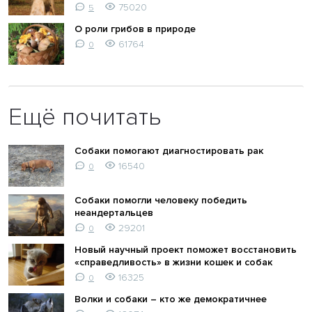
75020
5
О роли грибов в природе
61764
0
Ещё почитать
Собаки помогают диагностировать рак
16540
0
Собаки помогли человеку победить
неандертальцев
29201
0
Новый научный проект поможет восстановить
«справедливость» в жизни кошек и собак
16325
0
Волки и собаки – кто же демократичнее