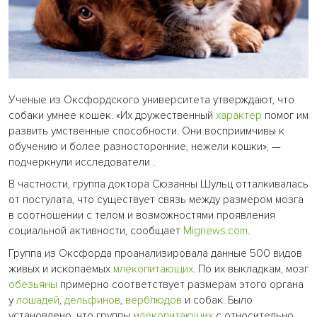
Ученые из Оксфордского университета утверждают, что
собаки умнее кошек. «Их дружественный
характер
помог им
развить умственные способности. Они восприимчивы к
обучению и более разносторонние, нежели кошки», —
подчеркнули исследователи .
В частности, группа доктора Сюзанны Шульц отталкивалась
от постулата, что существует связь между размером мозга
в соотношении с телом и возможностями проявления
социальной активности, сообщает
Mignews.com
.
Группа из Оксфорда проанализировала данные 500 видов
живых и ископаемых
млекопитающих
. По их выкладкам, мозг
обезьяны
примерно соответствует размерам этого органа
у
лошадей
,
дельфинов
,
верблюдов
и собак. Было
установлено, что группы
млекопитающих
с относительно