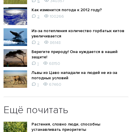
340357
6
Как изменится погода к 2012 году?
100266
2
Из-за потепления количество горбатых китов
увеличивается
86148
2
Берегите природу! Она нуждается в нашей
защите!
68150
1
Львы из Цаво нападали на людей не из-за
погодных условий
67460
1
Ещё почитать
Растения, словно люди, способны
устанавливать приоритеты