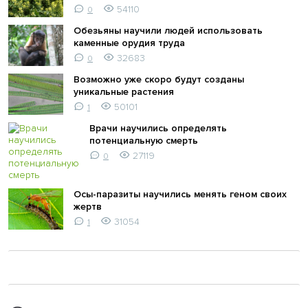
54110
0
Обезьяны научили людей использовать
каменные орудия труда
32683
0
Возможно уже скоро будут созданы
уникальные растения
50101
1
Врачи научились определять
потенциальную смерть
27119
0
Осы-паразиты научились менять геном своих
жертв
31054
1