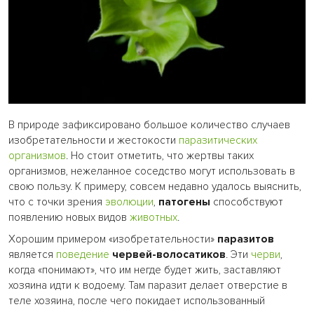
В природе зафиксировано большое количество случаев
изобретательности и жестокости
паразитических
организмов
. Но стоит отметить, что жертвы таких
организмов, нежеланное соседство могут использовать в
свою пользу. К примеру, совсем недавно удалось выяснить,
что с точки зрения
эволюции
,
патогены
способствуют
появлению новых видов
животных
.
Хорошим примером «изобретательности»
паразитов
является
поведение
червей-волосатиков
. Эти
черви
,
когда «понимают», что им негде будет жить, заставляют
хозяина идти к водоему. Там паразит делает отверстие в
теле хозяина, после чего покидает использованный