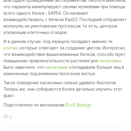
Благодаря проведенным экспериментам, биологи выяснили,
что паразиты манипулируют своими хозяевами при помощи
всего одного белка - SAP54. Он начинает
взаимодействовать с белком Rad23. Последний отправляет
молекулы на уничтожение протеасом, то есть, центром
утилизации клеточных отходов.
И в данном случае, под «прицел» попадают именно те
клетки
, которые отвечают за создание цветов. Интересно,
что взаимодействие вышеназванных белков, способствует
повышению привлекательности растения для
насекомых
.
Было замечено, что
насекомые
откладывали больше яиц в
измененные под влиянием патогенов листья.
Такое поведение насекомых сильно удивило биологов.
Теперь же, они собираются более детально изучить этот
факт.
Подготовлено по материалам
PLoS Biology
0