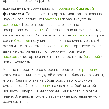
организм в поисках другого.
Еще одним примером является
поведение
бактерий
фитоплазм
. Поведение этих организмов только недавно
изучили полностью. Эти
бактерии
паразитируют на
растениях
. После заражения последних, цветы
превращаются в
листья
. Лепестки становятся зелеными,
затем они пускают большое количество
побегов
, которые
среди
биологов
получили название «ведьмины метлы». В
результате таких изменений,
растение
стерилизуется, но
даже не смотря на это, по-прежнему привлекает
насекомых
, которые являются переносчиками
бактерий
к
новым хозяевам.
Ученые говорят, что со стороны пораженные
растения
кажутся живыми, но с другой стороны – биологи понимают,
что тут без патогена не обошлось. В эволюционном
смысле, подобные
растения
не являют собой никакой
ценности. Говоря иными словами – они мертвые в этом
плане. Все дело в том, что зараженные растения не могут
размножаться.