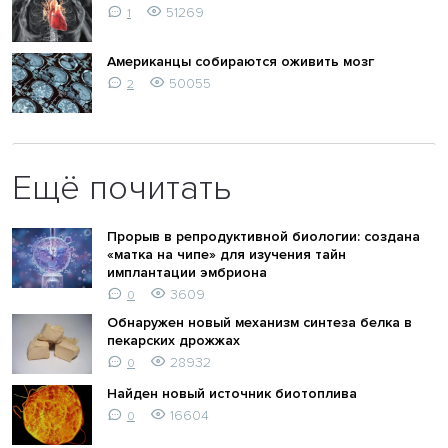
51269
1
Американцы собираются оживить мозг
50055
2
Ещё почитать
Прорыв в репродуктивной биологии: создана
«матка на чипе» для изучения тайн
имплантации эмбриона
3609
0
Обнаружен новый механизм синтеза белка в
пекарских дрожжах
28932
0
Найден новый источник биотоплива
16604
0