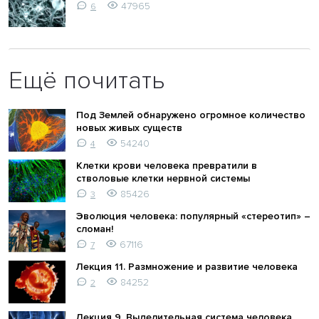
47965
6
Ещё почитать
Под Землей обнаружено огромное количество
новых живых существ
54240
4
Клетки крови человека превратили в
стволовые клетки нервной системы
85426
3
Эволюция человека: популярный «стереотип» –
сломан!
67116
7
Лекция 11. Размножение и развитие человека
84252
2
Лекция 9. Выделительная система человека