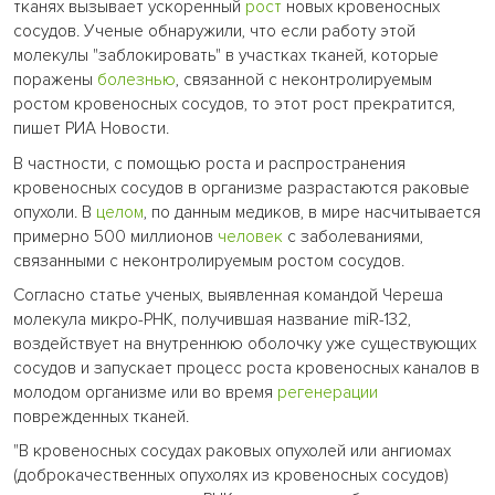
тканях вызывает ускоренный
рост
новых кровеносных
сосудов. Ученые обнаружили, что если работу этой
молекулы "заблокировать" в участках тканей, которые
поражены
болезнью
, связанной с неконтролируемым
ростом кровеносных сосудов, то этот рост прекратится,
пишет РИА Новости.
В частности, с помощью роста и распространения
кровеносных сосудов в организме разрастаются раковые
опухоли. В
целом
, по данным медиков, в мире насчитывается
примерно 500 миллионов
человек
с заболеваниями,
связанными с неконтролируемым ростом сосудов.
Согласно статье ученых, выявленная командой Череша
молекула микро-РНК, получившая название miR-132,
воздействует на внутреннюю оболочку уже существующих
сосудов и запускает процесс роста кровеносных каналов в
молодом организме или во время
регенерации
поврежденных тканей.
"В кровеносных сосудах раковых опухолей или ангиомах
(доброкачественных опухолях из кровеносных сосудов)