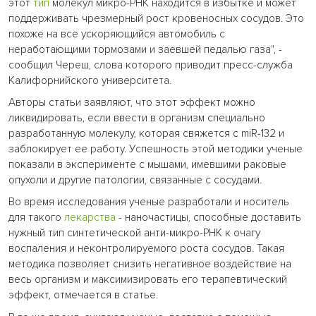
этот
тип
молекул микро-РНК находится в избытке и может
поддерживать чрезмерный рост кровеносных сосудов. Это
похоже на все ускоряющийся автомобиль с
неработающими тормозами и заевшей педалью газа", -
сообщил Череш, слова которого приводит пресс-служба
Калифорнийского университета.
Авторы статьи заявляют, что этот эффект можно
ликвидировать, если ввести в организм специально
разработанную молекулу, которая свяжется с miR-132 и
заблокирует ее работу. Успешность этой методики ученые
показали в эксперименте с мышами, имевшими раковые
опухоли и другие патологии, связанные с сосудами.
Во время исследования ученые разработали и носитель
для такого
лекарства
- наночастицы, способные доставить
нужный тип синтетической анти-микро-РНК к очагу
воспаления и неконтролируемого роста сосудов. Такая
методика позволяет снизить негативное воздействие на
весь организм и максимизировать его терапевтический
эффект, отмечается в статье.