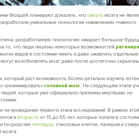
нии Bioquark планируют доказать, что
смерть
мозга не явля
разработали уникальные технологии «оживления» главного
 успеха, разработанную технологию ожидает большое будущ
 на то, что люди лишены некоторых возможностей
регенер
многих видов в состоянии чинить и даже оживлять отдельные
ни могут возобновлять мозг даже после достаточно серьезн
a, который даст возможность более детально изучить поте
х «реанимировать»
головной мозг
. На следующем этапе у
м людей, которые уже официально признаны мертвыми, но
тоянии.
на проведение первого этапа исследований. В рамках этой
иентов в
возрасте
от 15 до 65 лет, которые попали в состоян
ри посредстве
пептидов
, стволовых клеток, лазеров и стиму
 мозга.