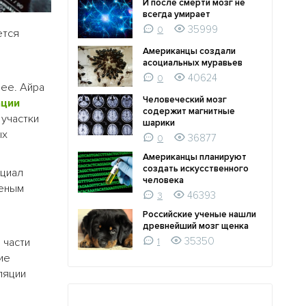
И после смерти мозг не
всегда умирает
35999
0
ется
Американцы создали
асоциальных муравьев
40624
0
ее. Айра
Человеческий мозг
ации
содержит магнитные
 участки
шарики
ых
36877
0
Американцы планируют
создать искусственного
нциал
человека
ченым
46393
3
Российские ученые нашли
древнейший мозг щенка
35350
 части
1
ие
ляции