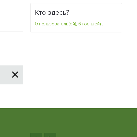
лихорадкой 
1
Кто здесь?
0
0 пользователь(ей), 6 гость(ей)
: