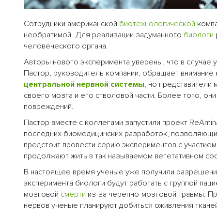
Сотрудники американской
биотехнологической
компа
необратимой. Для реализации задуманного
биологи
человеческого органа.
Авторы нового эксперимента уверены, что в случае
Пастор, руководитель компании, обращает внимание
центральной нервной системы
, но представители 
своего мозга и его стволовой части. Более того, о
повреждений.
Пастор вместе с коллегами запустили проект ReAmin
последних биомедицинских разработок, позволяющи
предстоит провести серию экспериментов с участие
продолжают жить в так называемом вегетативном сос
В настоящее время ученые уже получили разрешение 
эксперимента биологи будут работать с группой пац
мозговой
смерти
из-за черепно-мозговой травмы. П
нервов ученые планируют добиться оживления тканей