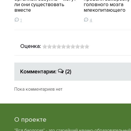
ли они существовать
головного мозга
вместе
млекопитающего
1
4
Оценка:
Комментарии:
(2)
Пока комментариев нет
О проекте
"Вся биология" - это старейший научно-образовательный