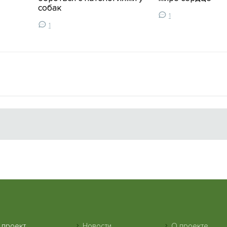
собак
1
1
 проект
Новости
О проекте