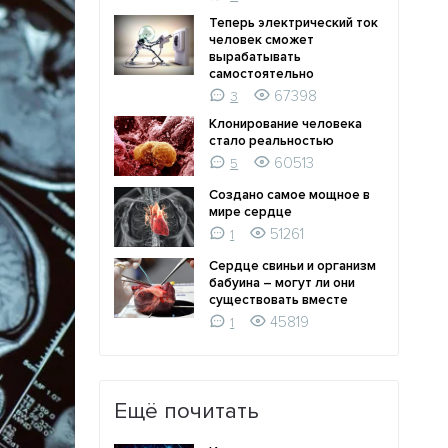
Теперь электрический ток
человек сможет
вырабатывать
самостоятельно
67398
3
Клонирование человека
стало реальностью
60513
5
Создано самое мощное в
мире сердце
51261
1
Сердце свиньи и организм
бабуина – могут ли они
существовать вместе
45819
1
Ещё почитать