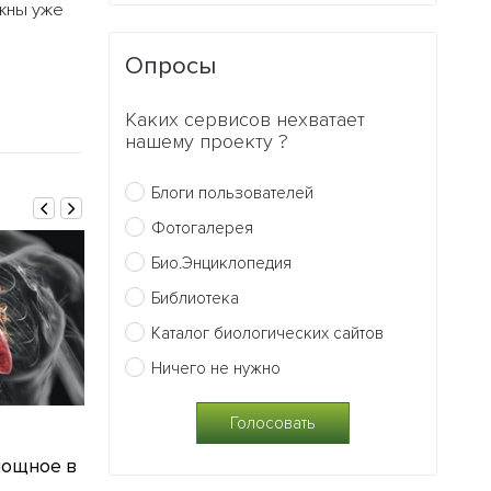
лжны уже
Опросы
Каких сервисов нехватает
нашему проекту ?
Блоги пользователей
Фотогалерея
Био.Энциклопедия
Библиотека
Каталог биологических сайтов
Ничего не нужно
01.09.2015
07.07.2015
мощное в
Исследователи заставили
Ученые прид
нанорыбок двигаться
метод борьбы