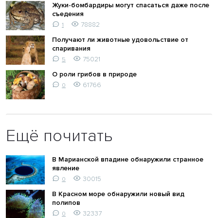
Жуки-бомбардиры могут спасаться даже после
съедения
78882
1
Получают ли животные удовольствие от
спаривания
75021
5
О роли грибов в природе
61766
0
Ещё почитать
В Марианской впадине обнаружили странное
явление
30015
0
В Красном море обнаружили новый вид
полипов
32337
0