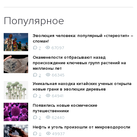
Популярное
Эволюция человека: популярный «стереотип» –
сломан!
67097
7
Окаменелости отбрасывают назад
происхождение ключевых групп растений на
миллионы лет
66345
2
Уникальная находка китайских ученых открыла
новые грани в эволюции деревьев
64941
2
Появились новые космические
путешественники
62440
2
Нефть и уголь произошли от микроводоросли
49937
0