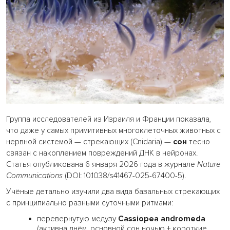
Группа исследователей из Израиля и Франции показала,
что даже у самых примитивных многоклеточных животных с
нервной системой — стрекающих (Cnidaria) —
сон
тесно
связан с накоплением повреждений ДНК в нейронах.
Статья опубликована 6 января 2026 года в журнале
Nature
Communications
(DOI: 10.1038/s41467-025-67400-5).
Учёные детально изучили два вида базальных стрекающих
с принципиально разными суточными ритмами:
перевернутую медузу
Cassiopea andromeda
(активна днём, основной сон ночью + короткие