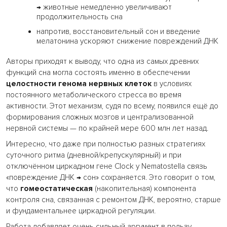
→ животные немедленно увеличивают
продолжительность сна
напротив, восстановительный сон и введение
мелатонина ускоряют снижение повреждений ДНК
Авторы приходят к выводу, что одна из самых древних
функций сна могла состоять именно в обеспечении
целостности генома нервных клеток
в условиях
постоянного метаболического стресса во время
активности. Этот механизм, судя по всему, появился ещё до
формирования сложных мозгов и централизованной
нервной системы — по крайней мере 600 млн лет назад.
Интересно, что даже при полностью разных стратегиях
суточного ритма (дневной/крепускулярный) и при
отключённом циркадном гене Clock у Nematostella связь
«повреждение ДНК → сон» сохраняется. Это говорит о том,
что
гомеостатическая
(накопительная) компонента
контроля сна, связанная с ремонтом ДНК, вероятно, старше
и фундаментальнее циркадной регуляции.
Работа добавляет очень сильный аргумент в пользу