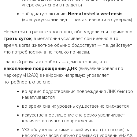
«перекусы» сном в полдень)
звёздчатую актинию
Nematostella vectensis
(крепускулярный вид — пик активности в сумерках)
Несмотря на разные хронотипы, обе модели спят примерно
треть суток
, а мелатонин усиливает сон именно в то
время, когда животное обычно бодрствует — т.е. действует
«по потребности», а не только по часам.
Главный результат работы — демонстрация, что
накопление повреждений ДНК
(визуализировали по
маркеру γH2AX) в нейронах напрямую управляет
потребностью во сне:
во время бодрствования повреждения ДНК быстро
накапливаются
во время сна их уровень существенно снижается
искусственное лишение сна резко увеличивает
количество очагов повреждения
УФ-облучение и химический мутаген (этопозид) за
несколько часов сильно повышают уровень γH2AX