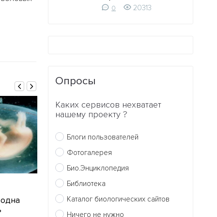
20313
0
Опросы
Каких сервисов нехватает
нашему проекту ?
Блоги пользователей
Фотогалерея
Био.Энциклопедия
Библиотека
22.03.2016
02.02.2016
Каталог биологических сайтов
 одна
Биологи создали новый
Британские г
ь
вид рыбок
планируют
Ничего не нужно