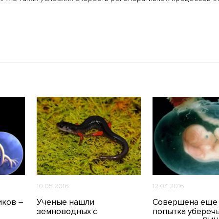
10.05.2016
12.04.2016
иков –
Ученые нашли
Совершена еще
земноводных с
попытка убереч