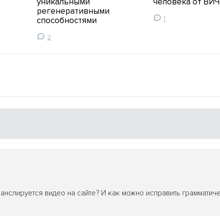
уникальными
человека от ВИЧ
регенеративными
1
способностями
2
транслируется видео на сайте? И как можно исправить грамматич