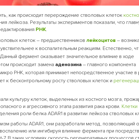
ить, как происходит перерождение стволовых клеток
костно
ия лейкоза. Результаты экспериментов показали, что главн
 редактирования
РНК
.
тволовых клеток – предшественников
лейкоцитов
– возник
увствительнее к воспалительным реакциям. Естественно, чт
 Данный фермент оказывает значительное влияние в ходе
этом происходит замена
аденозина
– главного компонента
то микро РНК, которая принимает непосредственное участие в
дет к бесконтрольному росту стволовых клеток и
регенерац
али культуру клеток, выделенных из костного мозга, прож
опасного и агрессивного этапа развития рака крови.
Клетки
деления роли белка ADAR1 в развитии лейкоза стволовых 
низм работы ADAR1, они разработали метод, позволяющий о
 воспалению или ингибируя влияние фермента при посредст
et-7. В таких условиях скорость регенеративных процессов 