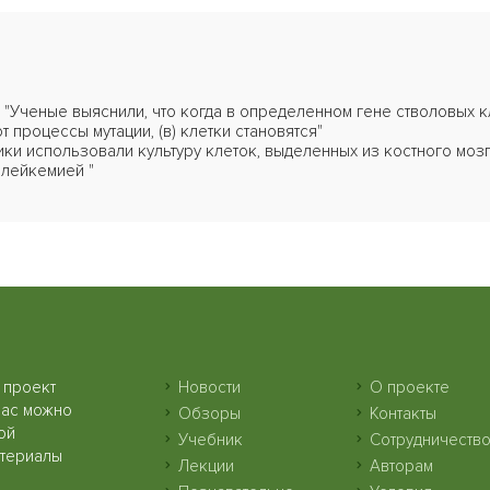
 1. "Ученые выяснили, что когда в определенном гене стволовых к
процессы мутации, (в) клетки становятся"
ики использовали культуру клеток, выделенных из костного мозг
лейкемией "
 проект
Новости
О проекте
нас можно
Обзоры
Контакты
ой
Учебник
Сотрудничеств
атериалы
Лекции
Авторам