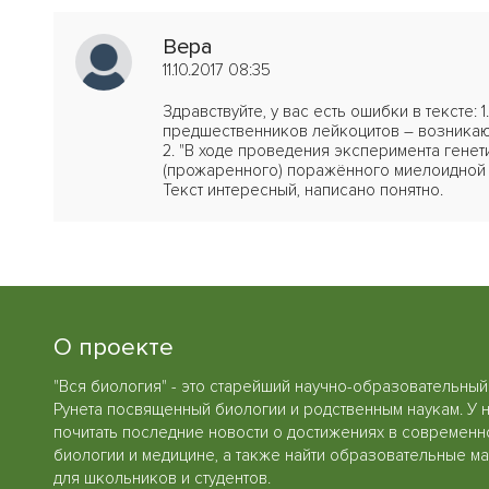
Вера
11.10.2017 08:35
Здравствуйте, у вас есть ошибки в тексте:
предшественников лейкоцитов – возникают 
2. "В ходе проведения эксперимента генет
(прожаренного) поражённого миелоидной 
Текст интересный, написано понятно.
О проекте
"Вся биология" - это старейший научно-образовательный
Рунета посвященный биологии и родственным наукам. У 
почитать последние новости о достижениях в современн
биологии и медицине, а также найти образовательные м
для школьников и студентов.