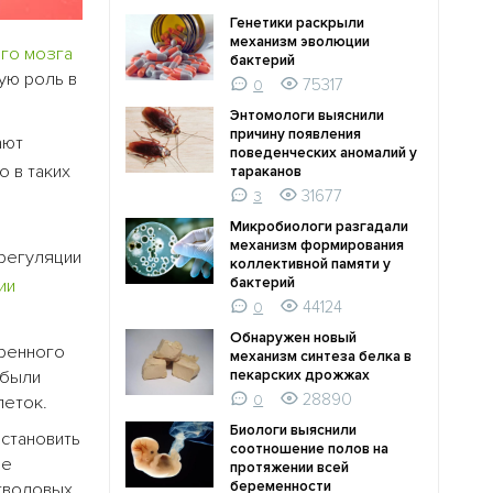
Генетики раскрыли
механизм эволюции
го мозга
бактерий
ую роль в
75317
0
Энтомологи выяснили
причину появления
ают
поведенческих аномалий у
о в таких
тараканов
31677
3
Микробиологи разгадали
механизм формирования
 регуляции
коллективной памяти у
бактерий
ии
44124
0
Обнаружен новый
аренного
механизм синтеза белка в
были
пекарских дрожжах
28890
клеток.
0
Биологи выяснили
становить
соотношение полов на
ве
протяжении всей
беременности
стволовых