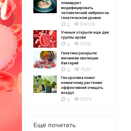
планируют
модифицировать
человеческий эмбрион на
генетическом уровне
104008
2
Ученые открыли еще две
группы крови
96212
2
Генетики раскрыли
механизм эволюции
бактерий
75317
0
Ген кролика помог
комнатному растению
эффективней очищать
воздух
59176
3
Ещё почитать