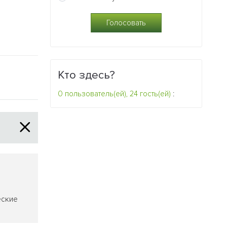
модифициро
0
человечески
генетическо
2
Кто здесь?
0 пользователь(ей), 24 гость(ей)
:
еские