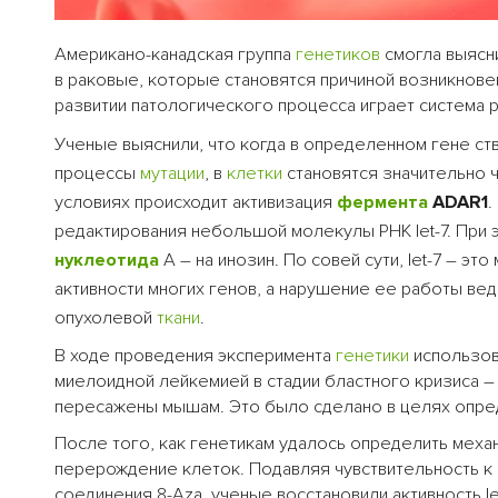
Американо-канадская группа
генетиков
смогла выясн
в раковые, которые становятся причиной возникновен
развитии патологического процесса играет система
Ученые выяснили, что когда в определенном гене с
процессы
мутации
, в
клетки
становятся значительно ч
условиях происходит активизация
фермента
ADAR1
.
редактирования небольшой молекулы РНК let-7. При 
нуклеотида
А – на инозин. По совей сути, let-7 – э
активности многих генов, а нарушение ее работы ве
опухолевой
ткани
.
В ходе проведения эксперимента
генетики
использов
миелоидной лейкемией в стадии бластного кризиса – 
пересажены мышам. Это было сделано в целях опре
После того, как генетикам удалось определить меха
перерождение клеток. Подавляя чувствительность к
соединения 8-Aza, ученые восстановили активность l