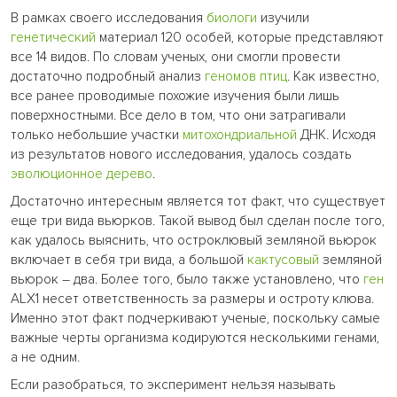
В рамках своего исследования
биологи
изучили
генетический
материал 120 особей, которые представляют
все 14 видов. По словам ученых, они смогли провести
достаточно подробный анализ
геномов
птиц
. Как известно,
все ранее проводимые похожие изучения были лишь
поверхностными. Все дело в том, что они затрагивали
только небольшие участки
митохондриальной
ДНК. Исходя
из результатов нового исследования, удалось создать
эволюционное
дерево
.
Достаточно интересным является тот факт, что существует
еще три вида вьюрков. Такой вывод был сделан после того,
как удалось выяснить, что остроклювый земляной вьюрок
включает в себя три вида, а большой
кактусовый
земляной
вьюрок – два. Более того, было также установлено, что
ген
ALX1 несет ответственность за размеры и остроту клюва.
Именно этот факт подчеркивают ученые, поскольку самые
важные черты организма кодируются несколькими генами,
а не одним.
Если разобраться, то эксперимент нельзя называть