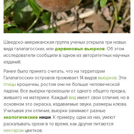
Шведско-американская группа ученых открыла три новых
вида галапагосских, или
дарвиновых
вьюрков
. Об этом
исследователи сообщили в одном из авторитетных научных
изданий.
Ранее было принято считать, что на территории
Галапагосских островов проживает 14 видов
вьюрков
. Эти
птицы
крошечны, ростом они не больше человеческой
ладони. Все вьюрки произошли от одного общего предка,
жившего на материке. Каждый
вид
имеет свои отличия, но в
основном это окраска, издаваемые звуки, размеры клюва.
Учитывая эти отличия, вьюрки занимают разные
экологические
ниши
. К примеру, одни из них, умеют
раскалывать орехи в то время, как другие питаются
нектаром
цветков.