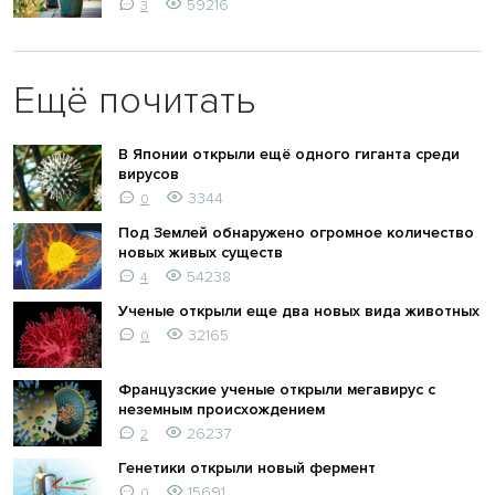
59216
3
Ещё почитать
В Японии открыли ещё одного гиганта среди
вирусов
3344
0
Под Землей обнаружено огромное количество
новых живых существ
54238
4
Ученые открыли еще два новых вида животных
32165
0
Французские ученые открыли мегавирус с
неземным происхождением
26237
2
Генетики открыли новый фермент
15691
0