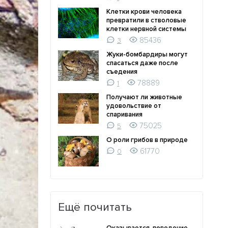
Клетки крови человека
превратили в стволовые
клетки нервной системы
85436
3
Жуки-бомбардиры могут
спасаться даже после
съедения
78889
1
Получают ли животные
удовольствие от
спаривания
75025
5
О роли грибов в природе
61770
0
Ещё почитать