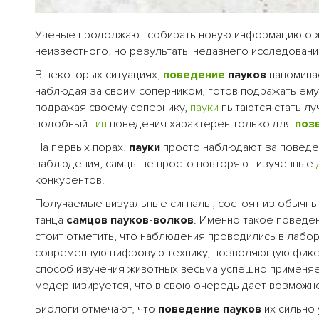
Ученые продолжают собирать новую информацию о 
неизвестного, но результаты недавнего исследовани
В некоторых ситуациях,
поведение
пауков
напомин
наблюдая за своим соперником, готов подражать ему,
подражая своему сопернику,
пауки
пытаются стать лу
подобный
тип
поведения характерен только для
поз
На первых порах,
пауки
просто наблюдают за поведен
наблюдения, самцы не просто повторяют изученные
конкурентов.
Получаемые визуальные сигналы, состоят из обычн
танца
самцов пауков-волков
. Именно такое поведе
стоит отметить, что наблюдения проводились в лабо
современную цифровую технику, позволяющую фикси
способ изучения животных весьма успешно применяет
модернизируется, что в свою очередь дает возможн
Биологи отмечают, что
поведение пауков
их сильно 