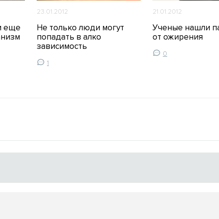
23.01.2012
21.01.2012
и еще
Не только люди могут
Ученые нашли 
анизм
попадать в алко
от ожирения
зависимость
0
1