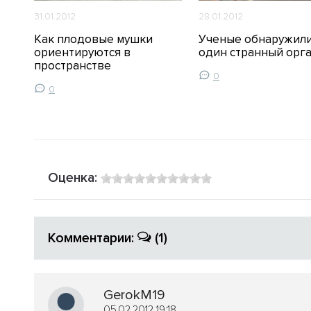
31.01.2012
28.01.2012
Как плодовые мушки
Ученые обнаружил
ов
ориентируются в
один странный орг
пространстве
0
0
Оценка:
Комментарии:
(1)
GerokM19
05.02.2012 19:18