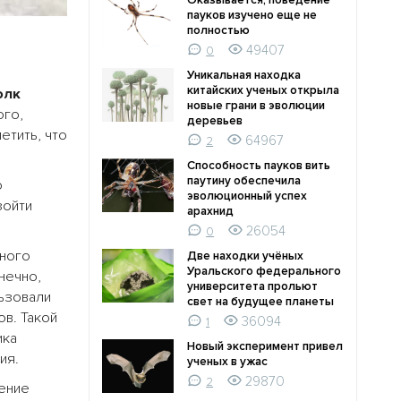
Оказывается, поведение
пауков изучено еще не
полностью
49407
0
Уникальная находка
китайских ученых открыла
олк
новые грани в эволюции
ого,
деревьев
етить, что
64967
2
Способность пауков вить
паутину обеспечила
о
эволюционный успех
зойти
арахнид
26054
0
чного
Две находки учёных
Уральского федерального
нечно,
университета прольют
льзовали
свет на будущее планеты
в. Такой
36094
1
ика
Новый эксперимент привел
ия.
ученых в ужас
29870
2
нение