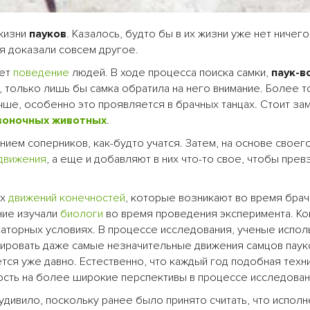
жизни
пауков
. Казалось, будто бы в их жизни уже нет ничего
я доказали совсем другое.
ает
поведение
людей. В ходе процесса поиска самки,
паук-в
 только лишь бы самка обратила на него внимание. Более т
чше, особенно это проявляется в брачных танцах. Стоит зам
воночных
животных
.
ием соперников, как-будто учатся. Затем, на основе своег
движения
, а еще и добавляют в них что-то свое, чтобы прев
ых
движений
конечностей
, которые возникают во время бра
ние изучали
биологи
во время проведения эксперимента. Ко
раторных условиях. В процессе исследования, ученые испо
ровать даже самые незначительные движения самцов пауко
ся уже давно. Естественно, что каждый год подобная техн
ость на более широкие перспективы в процессе исследован
удивило, поскольку ранее было принято считать, что испол