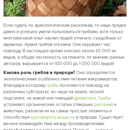
Если судить по археологическим раскопкам, то наши предки
давно и успешно умели пользоваться грибами, хотя только
многовековой опыт научил людей отличать съедобные от
ядовитых. Армия грибов огромна. Они окружают нас
повсюду. В настоящее время описано около 65 000 их
видов, а общая численность на планете, по мнению разных
авторов, варьируется от 100 000 до 1 000 000 видов!
Какова роль грибов в природе?
Она определяется
экологическими особенностями питания макромицетов,
благодаря которому
грибы
поселяются повсюду на
различных субстратах, но чаще на земле, лесной
подстилке, на живой или гниющей
древесине
.
Грибы
устраняют органические остатки отмерших
растений
и
животных, разлагая их на самые простые элементы и
способствуя
круговороту веществ
в природе. Существует
вечное взаимодействие между производителями,