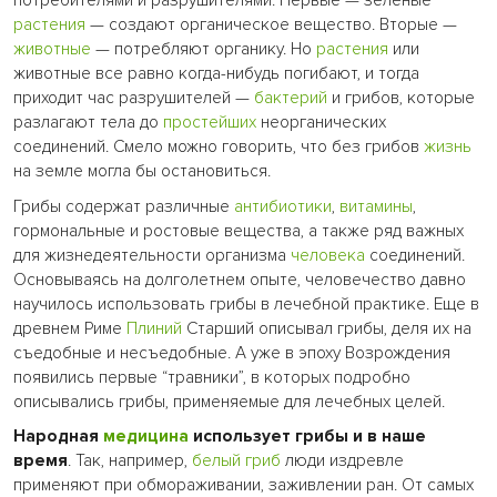
потребителями и разрушителями. Первые — зеленые
растения
— создают органическое вещество. Вторые —
животные
— потребляют органику. Но
растения
или
животные все равно когда-нибудь погибают, и тогда
приходит час разрушителей —
бактерий
и грибов, которые
разлагают тела до
простейших
неорганических
соединений. Смело можно говорить, что без грибов
жизнь
на земле могла бы остановиться.
Грибы содержат различные
антибиотики
,
витамины
,
гормональные и ростовые вещества, а также ряд важных
для жизнедеятельности организма
человека
соединений.
Основываясь на долголетнем опыте, человечество давно
научилось использовать грибы в лечебной практике. Еще в
древнем Риме
Плиний
Старший описывал грибы, деля их на
съедобные и несъедобные. А уже в эпоху Возрождения
появились первые “травники”, в которых подробно
описывались грибы, применяемые для лечебных целей.
Народная
медицина
использует грибы и в наше
время
. Так, например,
белый гриб
люди издревле
применяют при обмораживании, заживлении ран. От самых