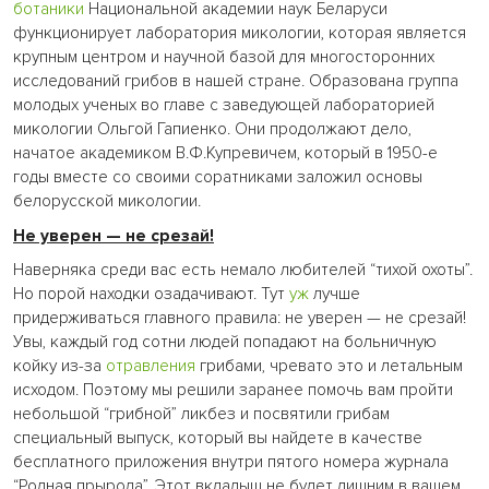
ботаники
Национальной академии наук Беларуси
функционирует лаборатория микологии, которая является
крупным центром и научной базой для многосторонних
исследований грибов в нашей стране. Образована группа
молодых ученых во главе с заведующей лабораторией
микологии Ольгой Гапиенко. Они продолжают дело,
начатое академиком В.Ф.Купревичем, который в 1950-е
годы вместе со своими соратниками заложил основы
белорусской микологии.
Не уверен — не срезай!
Наверняка среди вас есть немало любителей “тихой охоты”.
Но порой находки озадачивают. Тут
уж
лучше
придерживаться главного правила: не уверен — не срезай!
Увы, каждый год сотни людей попадают на больничную
койку из-за
отравления
грибами, чревато это и летальным
исходом. Поэтому мы решили заранее помочь вам пройти
небольшой “грибной” ликбез и посвятили грибам
специальный выпуск, который вы найдете в качестве
бесплатного приложения внутри пятого номера журнала
“Родная прырода”. Этот вкладыш не будет лишним в вашем