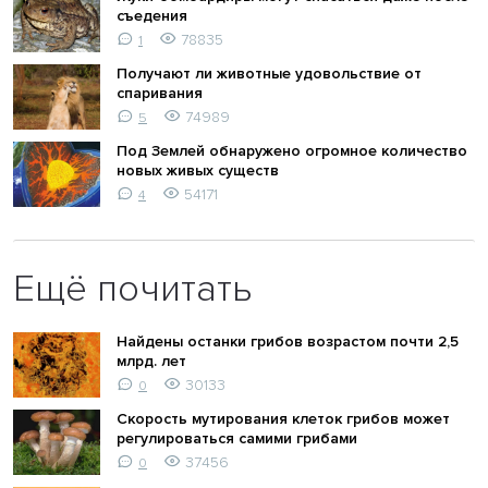
съедения
78835
1
Получают ли животные удовольствие от
спаривания
74989
5
Под Землей обнаружено огромное количество
новых живых существ
54171
4
Ещё почитать
Найдены останки грибов возрастом почти 2,5
млрд. лет
30133
0
Скорость мутирования клеток грибов может
регулироваться самими грибами
37456
0