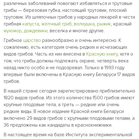
различных заболеваний помогают избавляться и трутовые
грибы — березовая губка, настоящий трутовик, плоский
трутовик. Из шляпочных грибов у народных лекарей в чести
грибная
капуста
,
желчный гриб
,
волнушка
,
рыжик
, красный
мухомор
,
дождевики
, веселка и многие другие.
Грибное
царство
разнообразно и очень интересно. К
сожалению, есть категория очень редких и исчезающих
видов грибов. Часть из них внесена в
Красную книгу
, хотя о
том, что грибы должны подлежать охране, четверть века
назад никто особо и не подозревал. Только в 1993 году
впервые были включены в Красную книгу Беларуси 17 видов
грибов.
В нашей стране сегодня зарегистрировано приблизительно
1820 видов грибов. Из этого количества 1500 грибов имеют
крупные плодовые тела, а треть — редкие или очень
редкие виды. В новое издание Красной книги Беларуси
включено 29 видов грибов с крупными плодовыми телами, а
36 предложены как кандидаты в краснокнижники.
В настоящее время на базе Института экспериментальной