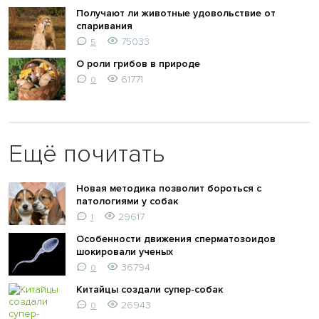
Получают ли животные удовольствие от
спаривания
75033
5
О роли грибов в природе
61771
0
Ещё почитать
Новая методика позволит бороться с
патологиями у собак
29617
1
Особенности движения сперматозоидов
шокировали ученых
36794
0
Китайцы создали супер-собак
26943
0