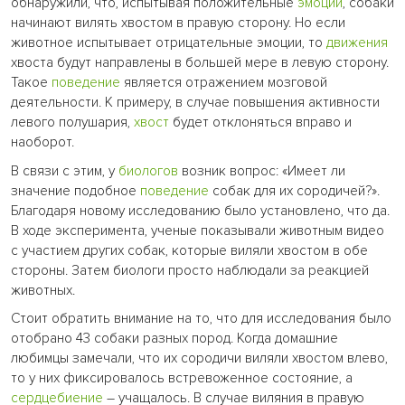
обнаружили, что, испытывая положительные
эмоции
, собаки
начинают вилять хвостом в правую сторону. Но если
животное испытывает отрицательные эмоции, то
движения
хвоста будут направлены в большей мере в левую сторону.
Такое
поведение
является отражением мозговой
деятельности. К примеру, в случае повышения активности
левого полушария,
хвост
будет отклоняться вправо и
наоборот.
В связи с этим, у
биологов
возник вопрос: «Имеет ли
значение подобное
поведение
собак для их сородичей?».
Благодаря новому исследованию было установлено, что да.
В ходе эксперимента, ученые показывали животным видео
с участием других собак, которые виляли хвостом в обе
стороны. Затем биологи просто наблюдали за реакцией
животных.
Стоит обратить внимание на то, что для исследования было
отобрано 43 собаки разных пород. Когда домашние
любимцы замечали, что их сородичи виляли хвостом влево,
то у них фиксировалось встревоженное состояние, а
сердцебиение
– учащалось. В случае виляния в правую