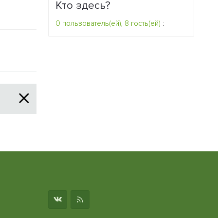
Кто здесь?
0 пользователь(ей), 8 гость(ей)
: