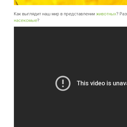
Как выглядит наш мир в представлении
животных
? Ра
насекомые
?