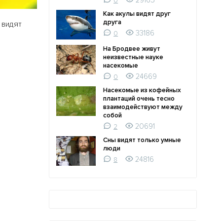
29165
0
Как акулы видят друг
друга
 видят
33186
0
На Бродвее живут
неизвестные науке
насекомые
24669
0
Насекомые из кофейных
плантаций очень тесно
взаимодействуют между
собой
20691
2
Сны видят только умные
люди
24816
8