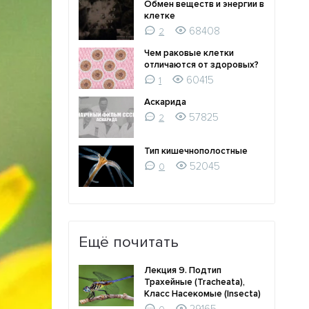
Обмен веществ и энергии в
клетке
68408
2
Чем раковые клетки
отличаются от здоровых?
60415
1
Аскарида
57825
2
Тип кишечнополостные
52045
0
Ещё почитать
Лекция 9. Подтип
Трахейные (Tracheata),
Класс Насекомые (Insecta)