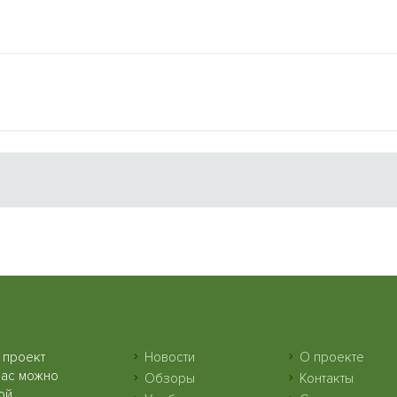
 проект
Новости
О проекте
нас можно
Обзоры
Контакты
ой