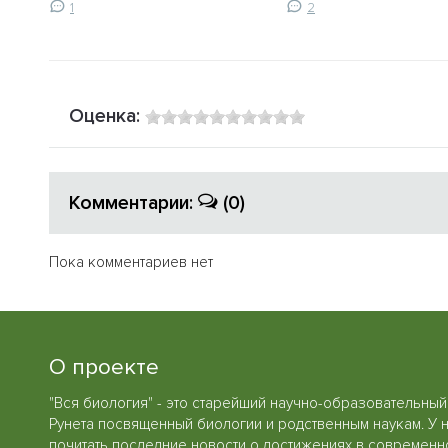
1
2
Оценка:
Комментарии:
(0)
Пока комментариев нет
О проекте
"Вся биология" - это старейший научно-образовательный
Рунета посвященный биологии и родственным наукам. У 
почитать последние новости о достижениях в современн