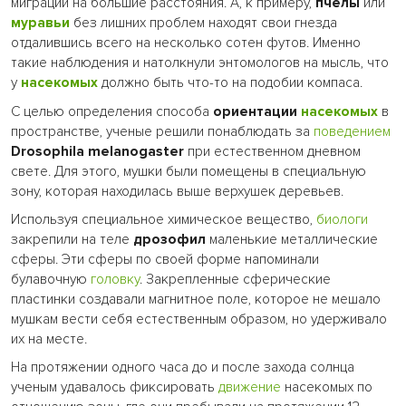
миграций на большие расстояния. А, к примеру,
пчелы
или
муравьи
без лишних проблем находят свои гнезда
отдалившись всего на несколько сотен футов. Именно
такие наблюдения и натолкнули энтомологов на мысль, что
у
насекомых
должно быть что-то на подобии компаса.
С целью определения способа
ориентации
насекомых
в
пространстве, ученые решили понаблюдать за
поведением
Drosophila melanogaster
при естественном дневном
свете. Для этого, мушки были помещены в специальную
зону, которая находилась выше верхушек деревьев.
Используя специальное химическое вещество,
биологи
закрепили на теле
дрозофил
маленькие металлические
сферы. Эти сферы по своей форме напоминали
булавочную
головку
. Закрепленные сферические
пластинки создавали магнитное поле, которое не мешало
мушкам вести себя естественным образом, но удерживало
их на месте.
На протяжении одного часа до и после захода солнца
ученым удавалось фиксировать
движение
насекомых по