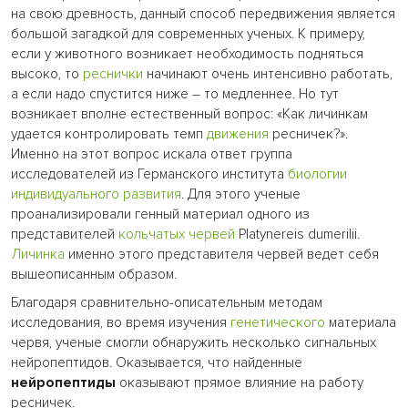
на свою древность, данный способ передвижения является
большой загадкой для современных ученых. К примеру,
если у животного возникает необходимость подняться
высоко, то
реснички
начинают очень интенсивно работать,
а если надо спустится ниже – то медленнее. Но тут
возникает вполне естественный вопрос: «Как личинкам
удается контролировать темп
движения
ресничек?».
Именно на этот вопрос искала ответ группа
исследователей из Германского института
биологии
индивидуального развития
. Для этого ученые
проанализировали генный материал одного из
представителей
кольчатых червей
Platynereis dumerilii.
Личинка
именно этого представителя червей ведет себя
вышеописанным образом.
Благодаря сравнительно-описательным методам
исследования, во время изучения
генетического
материала
червя, ученые смогли обнаружить несколько сигнальных
нейропептидов. Оказывается, что найденные
нейропептиды
оказывают прямое влияние на работу
ресничек.