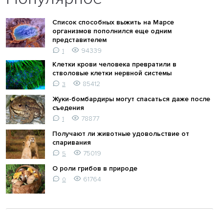
Список способных выжить на Марсе
организмов пополнился еще одним
представителем
94339
1
Клетки крови человека превратили в
стволовые клетки нервной системы
85412
3
Жуки-бомбардиры могут спасаться даже после
съедения
78877
1
Получают ли животные удовольствие от
спаривания
75019
5
О роли грибов в природе
61764
0