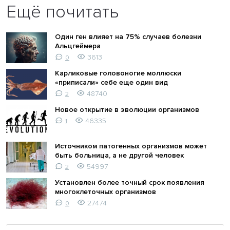
Ещё почитать
Один ген влияет на 75% случаев болезни
Альцгеймера
3613
0
Карликовые головоногие моллюски
«приписали» себе еще один вид
48740
2
Новое открытие в эволюции организмов
46335
1
Источником патогенных организмов может
быть больница, а не другой человек
54997
2
Установлен более точный срок появления
многоклеточных организмов
27474
0