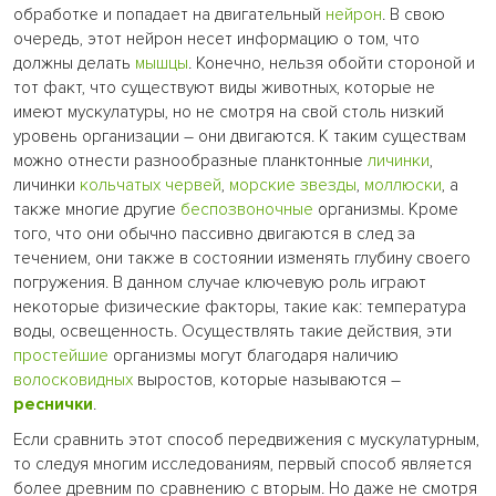
обработке и попадает на двигательный
нейрон
. В свою
очередь, этот нейрон несет информацию о том, что
должны делать
мышцы
. Конечно, нельзя обойти стороной и
тот факт, что существуют виды животных, которые не
имеют мускулатуры, но не смотря на свой столь низкий
уровень организации – они двигаются. К таким существам
можно отнести разнообразные планктонные
личинки
,
личинки
кольчатых червей
,
морские звезды
,
моллюски
, а
также многие другие
беспозвоночные
организмы. Кроме
того, что они обычно пассивно двигаются в след за
течением, они также в состоянии изменять глубину своего
погружения. В данном случае ключевую роль играют
некоторые физические факторы, такие как: температура
воды, освещенность. Осуществлять такие действия, эти
простейшие
организмы могут благодаря наличию
волосковидных
выростов, которые называются –
реснички
.
Если сравнить этот способ передвижения с мускулатурным,
то следуя многим исследованиям, первый способ является
более древним по сравнению с вторым. Но даже не смотря