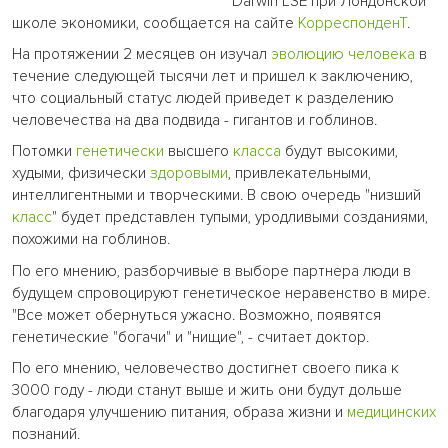
Darwin LSE при Лондонской
школе экономики, сообщается на сайте
КорреспонденТ
.
На протяжении 2 месяцев он изучал
эволюцию
человека
в
течение следующей тысячи лет и пришел к заключению,
что социальный статус людей приведет к разделению
человечества на два подвида - гигантов и гоблинов.
Потомки
генетически
высшего
класса
будут высокими,
худыми, физически
здоровыми
, привлекательными,
интеллигентными и творческими. В свою очередь "низший
класс
" будет представлен тупыми, уродливыми созданиями,
похожими на гоблинов.
По его мнению, разборчивые в выборе партнера люди в
будущем спровоцируют генетическое неравенство в мире.
"Все может обернуться ужасно. Возможно, появятся
генетические "богачи" и "нищие", - считает доктор.
По его мнению, человечество достигнет своего пика к
3000 году - люди станут выше и жить они будут дольше
благодаря улучшению питания, образа жизни и
медицинских
познаний.