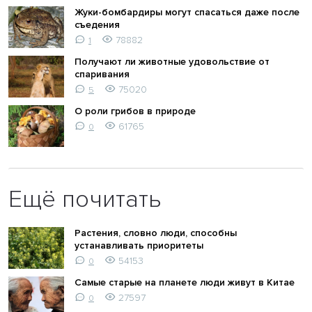
Жуки-бомбардиры могут спасаться даже после
съедения
78882
1
Получают ли животные удовольствие от
спаривания
75020
5
О роли грибов в природе
61765
0
Ещё почитать
Растения, словно люди, способны
устанавливать приоритеты
54153
0
Самые старые на планете люди живут в Китае
27597
0