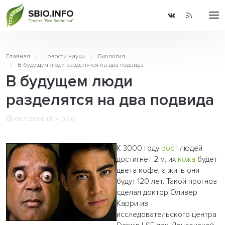
Главная
Новости науки
Биология
В будущем люди разделятся на два подвида
В будущем люди
разделятся на два подвида
06.11.2006 18:14
0.00
К 3000 году
рост
людей
достигнет 2 м, их
кожа
будет
цвета кофе, а жить они
будут 120 лет. Такой прогноз
сделал доктор Оливер
Карри из
исследовательского центра