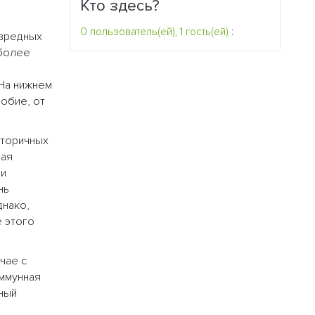
Кто здесь?
0 пользователь(ей), 1 гость(ей)
:
 вредных
 более
На нижнем
обие, от
вторичных
ная
ии
нь
днако,
 этого
чае с
иммунная
вный