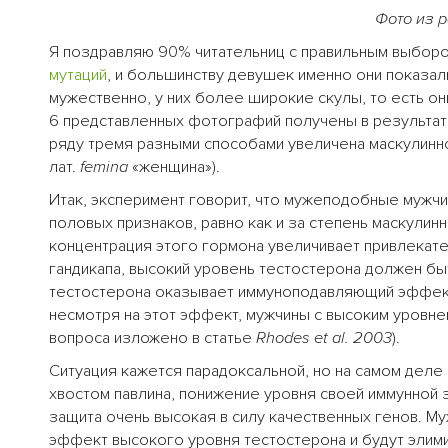
Фото из р
Я поздравляю 90% читательниц с правильным выбор
мутаций
, и большинству девушек именно они показал
мужественно, у них более широкие скулы, то есть он
6 представленных фотографий получены в результа
ряду тремя разными способами увеличена маскулинно
лат.
femina
«женщина»).
Итак, эксперимент говорит, что мужеподобные мужч
половых признаков, равно как и за степень маскулин
концентрация этого гормона увеличивает привлекате
гандикапа, высокий уровень тестостерона должен б
тестостерона оказывает иммуноподавляющий эффект
несмотря на этот эффект, мужчины с высоким уровн
вопроса изложено в статье
Rhodes et al. 2003
).
Ситуация кажется парадоксальной, но на самом деле 
хвостом павлина, понижение уровня своей иммунной 
защита очень высокая в силу качественных генов. М
эффект высокого уровня тестостерона и будут элими