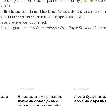
sculinity and ideal or actual partner’s masculinity (
Pdf, 460 Кб
) /
-1360.
ttractiveness judgment track men's testosterone and interest in 
n, B.
Published online. doi: 10.1098/rspb.2006.3569.
n face preference. Submitted.
aces signal health? //
Proceedings of the Royal Society of Londo
20.10.2006
18.10.2006
недр
В подводном грязевом
Люди будут выр
вулкане обнаружены
дома на деревь
неизвестные микробы