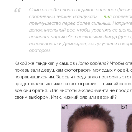
Само по себе слово гандикап означает физич
спортивный термин «гандикап» —
вид
соревнов
преимущество перед более сильным. Наприме
дополнительный вес, чтобы уровнять ее шанс
начинает партию без нескольких фигур (дает 
использовал и Демосфен, когда учился говори
оратором.
Какой же гандикап у самцов
Homo sapiens
? Чтобы отв
показывали девушкам фотографии молодых людей, 
понравившихся им. Здесь я предлагаю повторить этот
представленных ниже на фотографии — нижний или ве
все они братья. Для чистоты эксперимента не продол
своим выбором. Итак, нижний ряд или верхний?