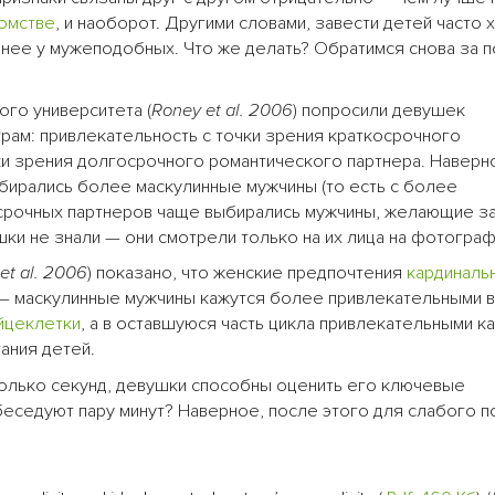
томстве
, и наоборот. Другими словами, завести детей часто 
нее у мужеподобных. Что же делать? Обратимся снова за 
го университета (
Roney et al. 2006
) попросили девушек
рам: привлекательность с точки зрения краткосрочного
ки зрения долгосрочного романтического партнера. Наверн
ыбирались более маскулинные мужчины (то есть с более
госрочных партнеров чаще выбирались мужчины, желающие з
ки не знали — они смотрели только на их лица на фотограф
et al. 2006
) показано, что женские предпочтения
кардиналь
— маскулинные мужчины кажутся более привлекательными в
йцеклетки
, а в оставшуюся часть цикла привлекательными к
ания детей.
колько секунд, девушки способны оценить его ключевые
обеседуют пару минут? Наверное, после этого для слабого п