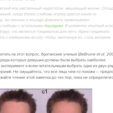
еский или умственный недостаток, мешающий жизни. Отсюд
аний, когда более слабому игроку дается какое-то
р, на скачках к лошади-фавориту привязывают
ы победы с остальными
лошадьми
. В шахматах опытный игр
фору), что является гандикапом для него. Идею гандикапа
ть с камешками во рту, чтобы, выплюнув их, стать великим
етить на этот вопрос, британские ученые (
BeBruine et al. 20
среди которых девушки должны были выбрать наиболее
 эксперимент и всем читательницам выбрать один из двух ря
рхний. Не смущайтесь, что все лица чем-то похожи — предп
жайте чтение этой заметки до тех пор, пока не определите