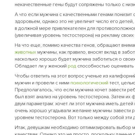
некачественные гены будут сопряжены только с низ
А что если мужчина с качественными генами понизит 
здоровьем, однако это не увеличит число его детей,
в должной мере привлекателен для противоположного
(увеличивая уровень тестостерона) на рекламу своих
На что еще, помимо качества генов, обращают внима
животных
мужчины, как правило, вносят вклад в забо
насколько хорошо будет мужчина заботиться о своих
Обладает ли у женский
род
способностью оценивать
Чтобы ответить на этот вопрос ученые из калифорний
мужчин и провели с ними
психологический
тест, целью
Предполагалось, что если мужчина хочет завести реб
был взят анализ на уровень тестостерона. Затем их
двум параметрам: хочет ли этот мужчина иметь детей
очень хорошо угадывали желание мужчины завести р
уровнем тестостерона. Вот только между собой эти 
Итак, девушкам необходимо оптимизировать выбор м
качествам. Однако это не просто, поскольку данные