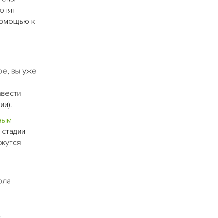
хотят
помощью к
ое, вы уже
авести
ии).
ным
 стадии
ажутся
ола