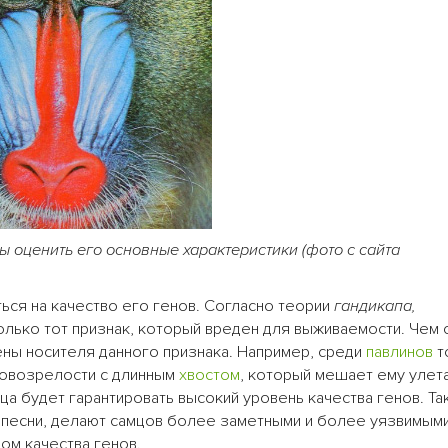
ы оценить его основные характеристики (фото с сайта
ься на качество его генов. Согласно теории
гандикапа,
лько тот признак, который вреден для выживаемости. Чем 
ены носителя данного признака. Например, среди
павлинов
т
ловозрелости с длинным
хвостом
, который мешает ему улета
а будет гарантировать высокий уровень качества генов. Та
е песни, делают самцов более заметными и более уязвимым
ом качества генов.