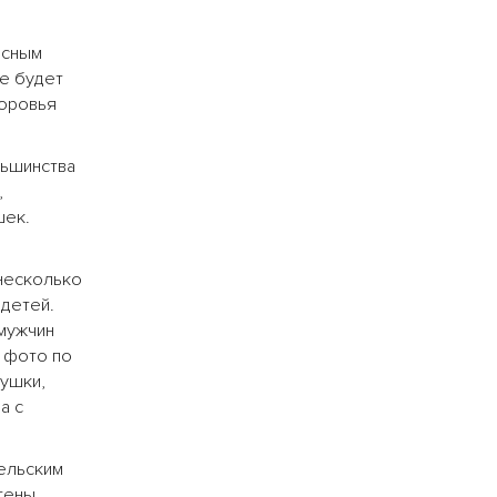
асным
не будет
доровья
льшинства
,
шек.
несколько
 детей.
 мужчин
 фото по
вушки,
а с
ельским
 гены