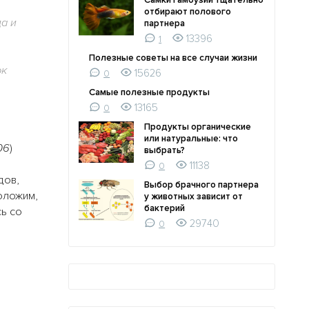
Самки гамбузии тщательно
отбирают полового
а и
партнера
13396
1
Полезные советы на все случаи жизни
ок
15626
0
Самые полезные продукты
13165
0
Продукты органические
или натуральные: что
06
)
выбрать?
11138
0
дов,
Выбор брачного партнера
оложим,
у животных зависит от
бактерий
сь со
29740
0