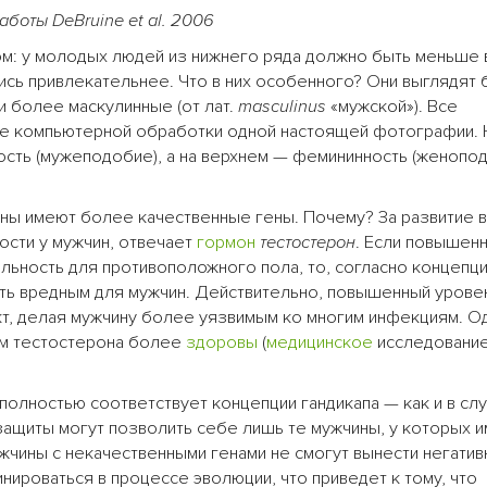
аботы DeBruine et al. 2006
ом: у молодых людей из нижнего ряда должно быть меньше
ись привлекательнее. Что в них особенного? Они выглядят
и более маскулинные (от лат.
masculinus
«мужской»). Все
те компьютерной обработки одной настоящей фотографии. 
сть (мужеподобие), а на верхнем — фемининность (женопод
ины имеют более качественные гены. Почему? За развитие 
ности у мужчин, отвечает
гормон
тестостерон
. Если повышен
льность для противоположного пола, то, согласно концепц
ыть вредным для мужчин. Действительно, повышенный урове
, делая мужчину более уязвимым ко многим инфекциям. О
ем тестостерона более
здоровы
(
медицинское
исследование
полностью соответствует концепции гандикапа — как и в слу
защиты могут позволить себе лишь те мужчины, у которых 
ужчины с некачественными генами не смогут вынести негати
нироваться в процессе эволюции, что приведет к тому, что