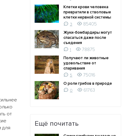
Клетки крови человека
превратили в стволовые
клетки нервной системы
85405
3
Жуки-бомбардиры могут
спасаться даже после
съедения
78875
1
Получают ли животные
удовольствие от
спаривания
75016
5
О роли грибов в природе
61763
0
сильнее
олько
ть от
кие
Ещё почитать
и для