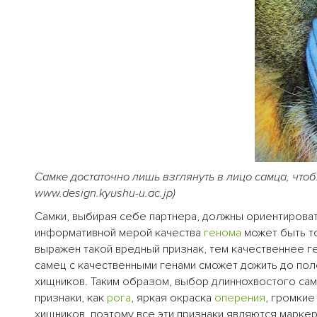
Самке достаточно лишь взглянуть в лицо самца, чтоб
www.design.kyushu-u.ac.jp)
Самки, выбирая себе партнера, должны ориентироват
информативной мерой качества
генома
может быть то
выражен такой вредный признак, тем качественнее г
самец с качественными генами сможет дожить до по
хищников. Таким образом, выбор длиннохвостого самц
признаки, как
рога
, яркая окраска
оперения
, громки
хищников, поэтому все эти признаки являются маркер