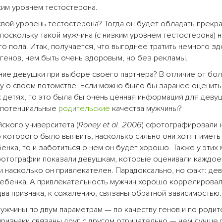
ким уровнем тестостерона.
свой уровень тестостерона? Тогда он будет обладать прекр
 поскольку такой мужчина (с низким уровнем тестостерона) 
 пола. Итак, получается, что выгоднее тратить немного з
 генов, чем быть очень здоровым, но без рекламы.
ние девушки при выборе своего партнера? В отличие от бо
ту о своем потомстве. Если можно было бы заранее оценить
 детях, то это была бы очень ценная информация для деву
 потенциальные
родительские
качества мужчины?
ского университета (
Roney et al. 2006
) сфотографировали 
 которого было выявить, насколько сильно они хотят иметь
енка, то и заботиться о нем он будет хорошо. Также у этих
 фотографии показали девушкам, которые оценивали каждое
 и насколько он привлекателен. Парадоксально, но факт: де
ебенка! А привлекательность мужчин хорошо коррелировал
два признака, к сожалению, связаны обратной зависимостью.
ужчины по двум параметрам — по качеству генов и по родит
 признаки связаны друг с другом отрицательно — чем лучше