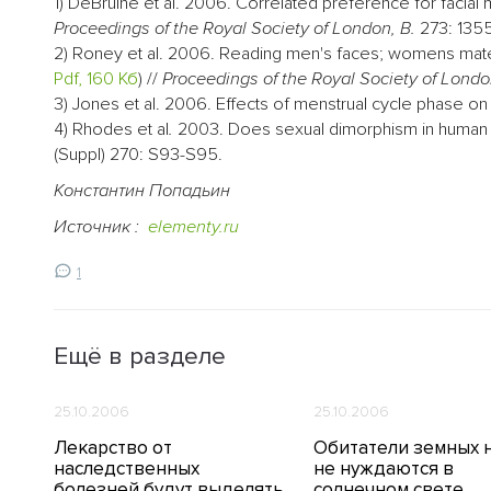
1) DeBruine et al. 2006. Correlated preference for facial ma
Proceedings of the Royal Society of London, B.
273: 1355
2) Roney et al. 2006. Reading men's faces; womens mate a
Pdf, 160 Кб
) //
Proceedings of the Royal Society of Londo
3) Jones et al. 2006. Effects of menstrual cycle phase o
4) Rhodes et al
.
2003. Does sexual dimorphism in human f
(Suppl) 270: S93-S95.
Константин Попадьин
Источник :
elementy.ru
1
Ещё в разделе
25.10.2006
25.10.2006
Лекарство от
Обитатели земных 
наследственных
не нуждаются в
болезней будут выделять
солнечном свете