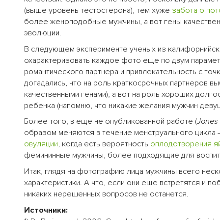
(выше уровень тестостерона), тем хуже
забота о по
более женоподобные мужчины, а вот гены качествен
эволюции.
В следующем эксперименте ученых из калифорнийско
охарактеризовать каждое фото еще по двум парамет
романтического партнера и привлекательность с точ
догадались, что на роль краткосрочных партнеров в
качественными генами), а вот на роль хороших дол
ребенка (напомню, что никакие желания мужчин девуш
Более того, в еще не опубликованной работе (
Jones 
образом меняются в течение менструального цикла 
овуляции
, когда есть вероятность
оплодотворения
я
фемининные мужчины, более подходящие для воспит
Итак, глядя на фотографию лица мужчины всего нес
характеристики. А что, если они еще встретятся и п
никаких нерешенных вопросов не останется.
Источники: