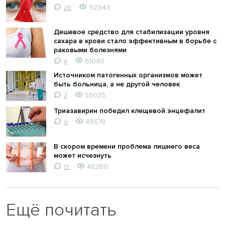
92943
26
Дешевое средство для стабилизации уровня
сахара в крови стало эффективным в борьбе с
раковыми болезнями
61040
4
Источником патогенных организмов может
быть больница, а не другой человек
55025
2
Триазавирин победил клещевой энцефалит
49578
9
В скором времени проблема лишнего веса
может исчезнуть
48260
13
Ещё почитать