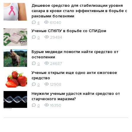
Дешевое средство для стабилизации уровня
сахара в крови стало эффективным в борьбе с
раковыми болезнями
61040
4
Ученые СПбПУ в борьбе со СПИДом
29484
0
Бурые медведи помогли найти средство от
остеопении
24687
0
Ученые открыли еще одно анти ожоговое
средство
12908
0
Неужели ученым удастся найти средство от
старческого маразма?
16350
0