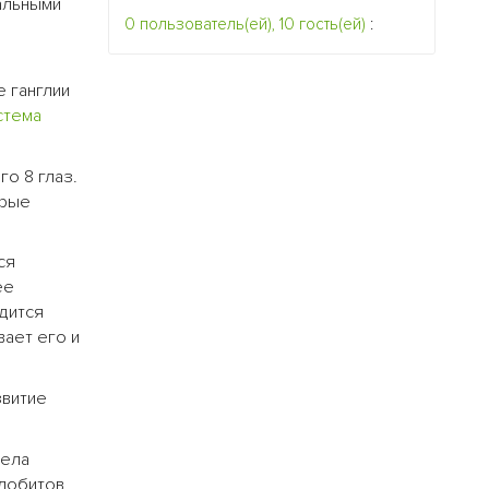
альными
0 пользователь(ей), 10 гость(ей)
:
 ганглии
стема
о 8 глаз.
орые
ся
ее
дится
вает его и
звитие
вела
лобитов