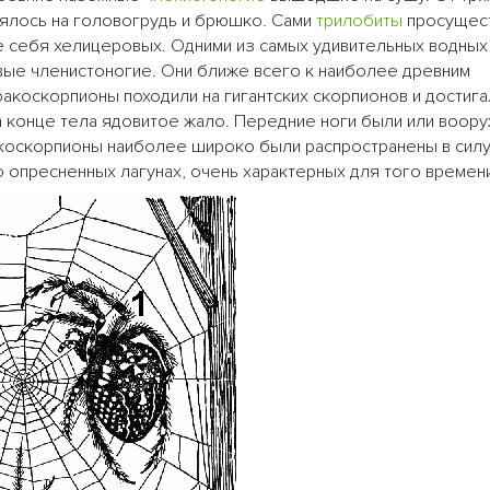
лялось на головогрудь и брюшко. Сами
трилобиты
просущес
е себя хелицеровых. Одними из самых удивительных водных
ые членистоногие. Они ближе всего к наиболее древним
коскорпионы походили на гигантских скорпионов и достига
на конце тела ядовитое жало. Передние ноги были или воор
коскорпионы наиболее широко были распространены в силу
о опресненных лагунах, очень характерных для того времен