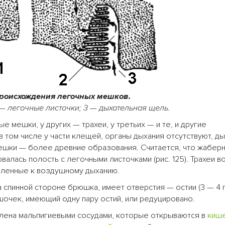
 происхождения легочных мешков.
 — легочные листочки; 3 — дыхательная щель.
е мешки, у других — трахеи, у третьих — и те, и другие
 том числе у части клещей, органы дыхания отсутствуют, д
ешки — более древние образования. Считается, что жабер
валась полость с легочными листочками (рис. 125). Трахеи в
обленные к воздушному дыханию.
а спинной стороне брюшка, имеет отверстия — остии (3 — 4 п
очек, имеющий одну пару остий, или редуцировано.
лена мальпигиевыми сосудами, которые открываются в
киш