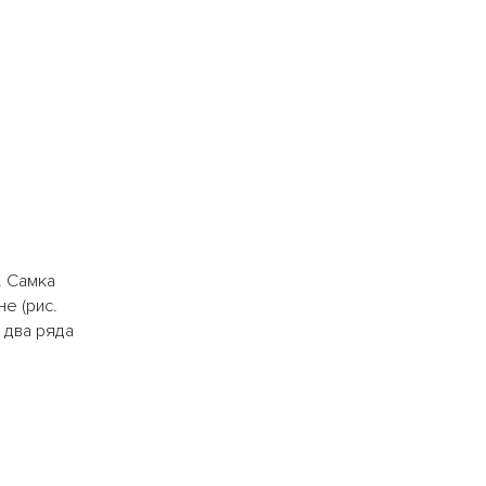
. Самка
е (рис.
 два ряда