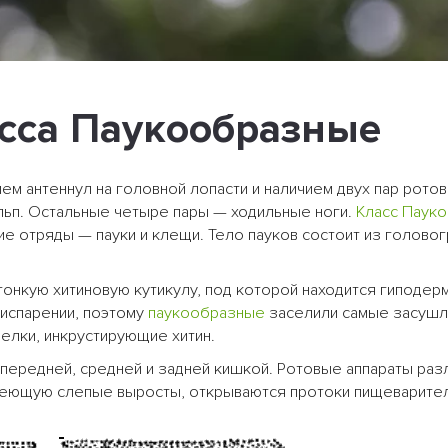
асса Паукообразные
м антеннул на головной лопасти и наличием двух пар рото
льп. Остальные четыре пары — ходильные ноги.
Класс Паук
е отряды — пауки и клещи. Тело пауков состоит из головог
тонкую хитиновую кутикулу, под которой находится гиподерм
 испарении, поэтому
паукообразные
заселили самые засуш
елки, инкрустирующие хитин.
 передней, средней и задней кишкой. Ротовые аппараты раз
имеющую слепые выросты, открываются протоки пищеварите