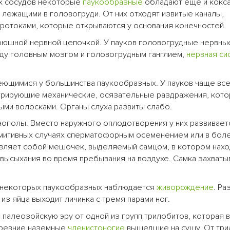
ых сосудов некоторые
паукообразные
обладают еще и кокс
ежащими в головогруди. От них отходят извитые каналы,
отоками, которые открываются у основания конечностей.
юшной нервной цепочкой. У пауков головогрудные нервные
жду головным мозгом и головогрудным ганглием,
нервная си
ющимися у большинства паукообразных. У пауков чаще всег
стрирующие механические, осязательные раздражения, кот
ыми волосками. Органы слуха развиты слабо.
ополы. Вместо наружного оплодотворения у них развивает
имитивных случаях сперматофорным осеменением или в бол
вляет собой мешочек, выделяемый самцом, в котором нахо
высыхания во время пребывания на воздухе. Самка захваты
у некоторых паукообразных наблюдается
живорождение
. Ра
з яйца выходит личинка с тремя парами ног.
палеозойскую эру от одной из групп трилобитов, которая 
древние наземные
членистоногие
вышедшие на сушу. От три