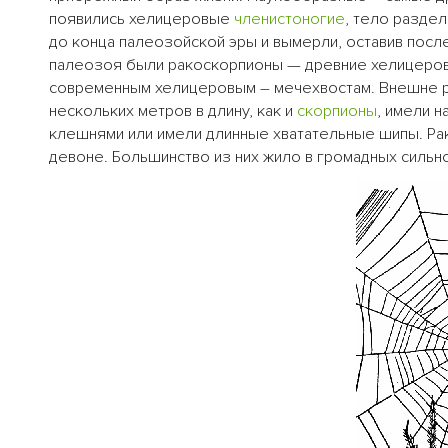
появились хелицеровые
членистоногие
, тело разде
до конца палеозойской эры и вымерли, оставив посл
палеозоя были ракоскорпионы — древние хелицеров
современным хелицеровым – мечехвостам. Внешне ра
нескольких метров в длину, как и
скорпионы
, имели 
клешнями или имели длинные хватательные шипы. Ра
девоне. Большинство из них жило в громадных сильн