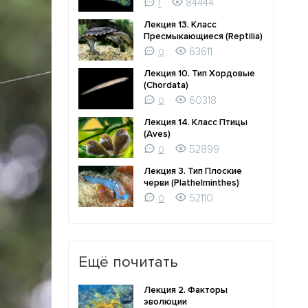
84444
1
Лекция 13. Класс
Пресмыкающиеся (Reptilia)
63611
0
Лекция 10. Тип Хордовые
(Chordata)
60318
0
Лекция 14. Класс Птицы
(Aves)
52899
0
Лекция 3. Тип Плоские
черви (Plathelminthes)
52110
0
Ещё почитать
Лекция 2. Факторы
эволюции