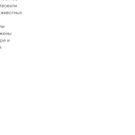
твовали
 животных
ли
ужены
ре и
и.