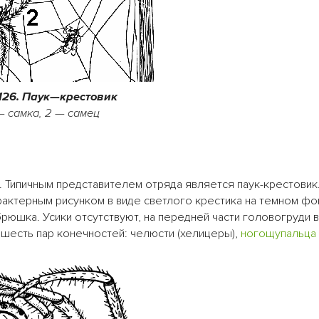
 126. Паук—крестовик
— самка, 2 — самец
. Типичным представителем отряда является паук-крестовик
актерным рисунком в виде светлого крестика на темном фон
брюшка. Усики отсутствуют, на передней части головогруди в
 шесть пар конечностей: челюсти (хелицеры),
ногощупальца