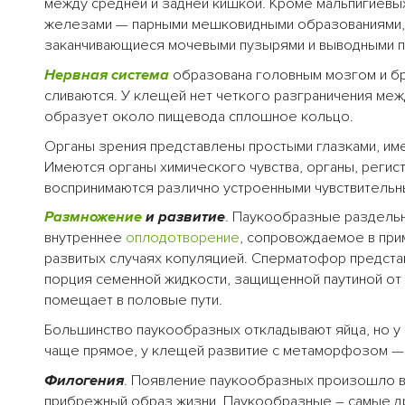
между средней и задней кишкой. Кроме мальпигиев
железами — парными мешковидными образованиями, л
заканчивающиеся мочевыми пузырями и выводными пр
Нервная система
образована головным мозгом и бр
сливаются. У клещей нет четкого разграничения ме
образует около пищевода сплошное кольцо.
Органы зрения представлены простыми глазками, име
Имеются органы химического чувства, органы, реги
воспринимаются различно устроенными чувствительн
Размножение
и развитие
. Паукообразные раздельн
внутреннее
оплодотворение
, сопровождаемое в пр
развитых случаях копуляцией. Сперматофор предста
порция семенной жидкости, защищенной паутиной от 
помещает в половые пути.
Большинство паукообразных откладывают яйца, но 
чаще прямое, у клещей развитие с метаморфозом — и
Филогения
. Появление паукообразных произошло в 
прибрежный образ жизни. Паукообразные – самые 