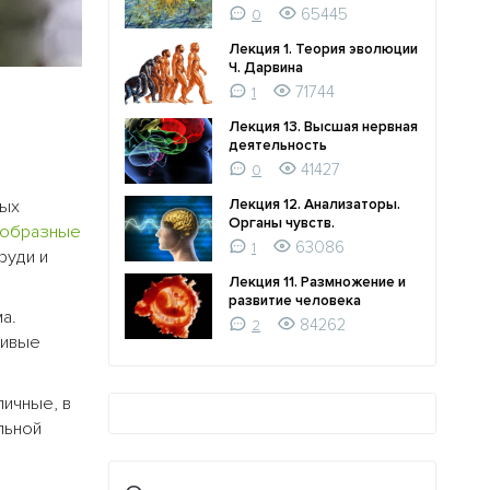
65445
0
Лекция 1. Теория эволюции
Ч. Дарвина
71744
1
Лекция 13. Высшая нервная
деятельность
41427
0
вых
Лекция 12. Анализаторы.
Органы чувств.
ообразные
63086
1
руди и
Лекция 11. Размножение и
развитие человека
а.
84262
2
ливые
личные, в
льной