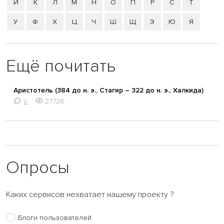
Й
К
Л
М
Н
О
П
Р
С
Т
У
Ф
Х
Ц
Ч
Ш
Щ
Э
Ю
Я
Ещё почитать
Аристотель (384 до н. э., Стагир – 322 до н. э., Халкида)
27726
0
Опросы
Каких сервисов нехватает нашему проекту ?
Блоги пользователей