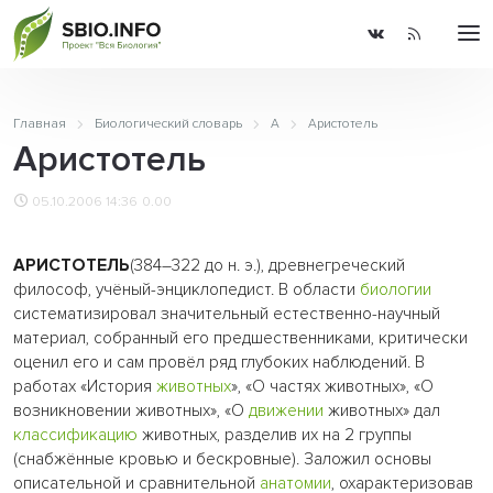
Главная
Биологический словарь
А
Аристотель
Аристотель
05.10.2006 14:36
0.00
АРИСТОТЕЛЬ
(384–322 до н. э.), древнегреческий
философ, учёный-энциклопедист. В области
биологии
систематизировал значительный естественно-научный
материал, собранный его предшественниками, критически
оценил его и сам провёл ряд глубоких наблюдений. В
работах «История
животных
», «О частях животных», «О
возникновении животных», «О
движении
животных» дал
классификацию
животных, разделив их на 2 группы
(снабжённые кровью и бескровные). Заложил основы
описательной и сравнительной
анатомии
, охарактеризовав