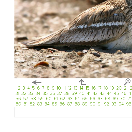
1
2
3
4
5
6
7
8
9
10
11
12
13
14
15
16
17
18
19
20
21
31
32
33
34
35
36
37
38
39
40
41
42
43
44
45
46
4
56
57
58
59
60
61
62
63
64
65
66
67
68
69
70
71
80
81
82
83
84
85
86
87
88
89
90
91
92
93
94
95